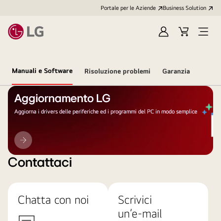
Portale per le Aziende
Business Solution
Accedi
Cart
Open
/
Menu
Registrati
Manuali e Software
Risoluzione problemi
Garanzia
Aggiornamento LG
Aggiorna i drivers delle periferiche ed i programmi del PC in modo semplice
Aggiornamento
LG
Contattaci
Chatta con noi
Scrivici
un’e-mail