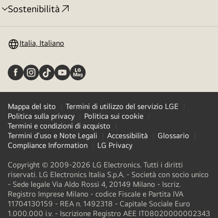
Sostenibilità
Attivazione
menu
Italia, Italiano
Mappa del sito
Termini di utilizzo del servizio LGE
Politica sulla privacy
Politica sui cookie
Termini e condizioni di acquisto
Termini d'uso e Note Legali
Accessibilità
Glossario
Compliance Information
LG Privacy
Copyright © 2009-2026 LG Electronics. Tutti i diritti
riservati. LG Electronics Italia S.p.A. - Società con socio unico
- Sede legale Via Aldo Rossi 4, 20149 Milano - Iscriz.
Registro Imprese Milano - codice Fiscale e Partita IVA
11704130159 - REA n. 1492318 - Capitale Sociale Euro
1.000.000 i.v. - Iscrizione Registro AEE IT08020000002343​