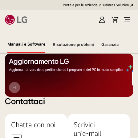
Portale per le Aziende
Business Solution
Accedi
Cart
Open
/
Menu
Registrati
Manuali e Software
Risoluzione problemi
Garanzia
Aggiornamento LG
Aggiorna i drivers delle periferiche ed i programmi del PC in modo semplice
Aggiornamento
LG
Contattaci
Chatta con noi
Scrivici
un’e-mail