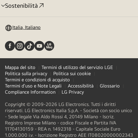
Sostenibilità
Attivazione
menu
Italia, Italiano
Mappa del sito
Termini di utilizzo del servizio LGE
Politica sulla privacy
Politica sui cookie
Termini e condizioni di acquisto
Termini d'uso e Note Legali
Accessibilità
Glossario
Compliance Information
LG Privacy
Copyright © 2009-2026 LG Electronics. Tutti i diritti
riservati. LG Electronics Italia S.p.A. - Società con socio unico
- Sede legale Via Aldo Rossi 4, 20149 Milano - Iscriz.
Registro Imprese Milano - codice Fiscale e Partita IVA
11704130159 - REA n. 1492318 - Capitale Sociale Euro
1.000.000 i.v. - Iscrizione Registro AEE IT08020000002343​