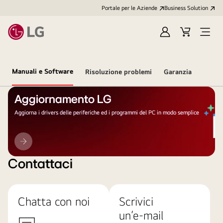
Portale per le Aziende
Business Solution
Accedi
Cart
Open
/
Menu
Registrati
Manuali e Software
Risoluzione problemi
Garanzia
Aggiornamento LG
Aggiorna i drivers delle periferiche ed i programmi del PC in modo semplice
Aggiornamento
LG
Contattaci
Chatta con noi
Scrivici
un’e-mail