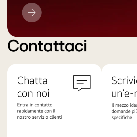
Aggiornamento
LG
Contattaci
Chatta
Scrivi
con noi
un’e-
Entra in contatto
Il mezzo ide
rapidamente con il
domande pi
nostro servizio clienti
specifiche
Scopri
Scopri