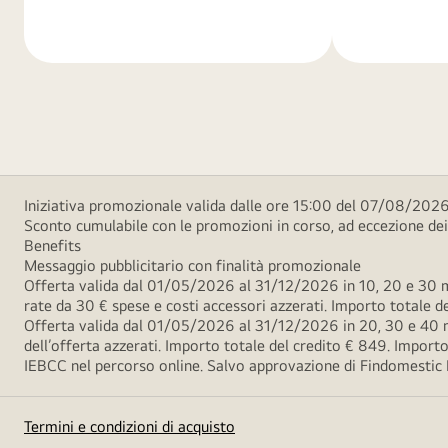
di
di
più
più
Iniziativa promozionale valida dalle ore 15:00 del 07/08/2026 
Sconto cumulabile con le promozioni in corso, ad eccezione d
Benefits
Messaggio pubblicitario con finalità promozionale
Offerta valida dal 01/05/2026 al 31/12/2026 in 10, 20 e 30 m
rate da 30 € spese e costi accessori azzerati. Importo totale
Offerta valida dal 01/05/2026 al 31/12/2026 in 20, 30 e 40 m
dell’offerta azzerati. Importo totale del credito € 849. Impo
IEBCC nel percorso online. Salvo approvazione di Findomestic Ban
Termini e condizioni di acquisto