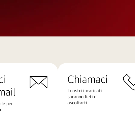
ci
Chiamaci
mail
I nostri incaricati
saranno lieti di
ascoltarti
ale per
ù
Scopri