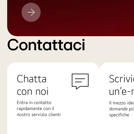
Aggiornamento
LG
Contattaci
Chatta
Scrivi
con noi
un’e-
Entra in contatto
Il mezzo ide
rapidamente con il
domande pi
nostro servizio clienti
specifiche
Scopri
Scopri