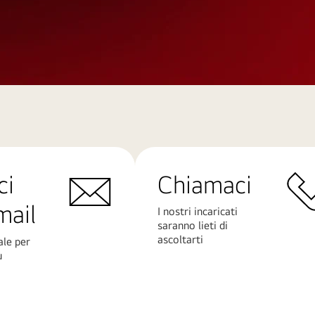
ci
Chiamaci
mail
I nostri incaricati
saranno lieti di
ascoltarti
ale per
ù
Scopri