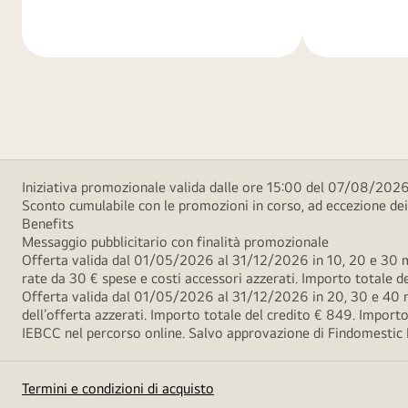
di
di
più
più
Iniziativa promozionale valida dalle ore 15:00 del 07/08/2026 
Sconto cumulabile con le promozioni in corso, ad eccezione d
Benefits
Messaggio pubblicitario con finalità promozionale
Offerta valida dal 01/05/2026 al 31/12/2026 in 10, 20 e 30 m
rate da 30 € spese e costi accessori azzerati. Importo totale
Offerta valida dal 01/05/2026 al 31/12/2026 in 20, 30 e 40 m
dell’offerta azzerati. Importo totale del credito € 849. Impo
IEBCC nel percorso online. Salvo approvazione di Findomestic Ban
Termini e condizioni di acquisto