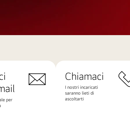
ci
Chiamaci
mail
I nostri incaricati
saranno lieti di
ascoltarti
ale per
ù
Scopri