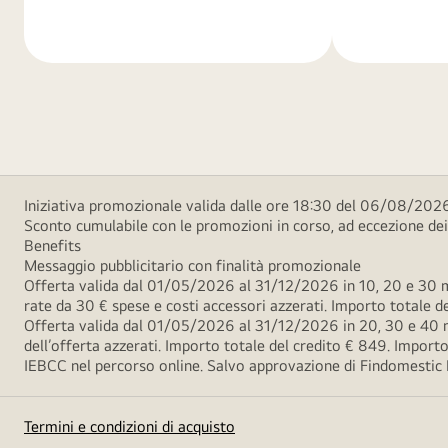
di
di
più
più
Iniziativa promozionale valida dalle ore 18:30 del 06/08/2026
Sconto cumulabile con le promozioni in corso, ad eccezione d
Benefits
Messaggio pubblicitario con finalità promozionale
Offerta valida dal 01/05/2026 al 31/12/2026 in 10, 20 e 30 m
rate da 30 € spese e costi accessori azzerati. Importo totale
Offerta valida dal 01/05/2026 al 31/12/2026 in 20, 30 e 40 m
dell’offerta azzerati. Importo totale del credito € 849. Impo
IEBCC nel percorso online. Salvo approvazione di Findomestic Ban
Termini e condizioni di acquisto