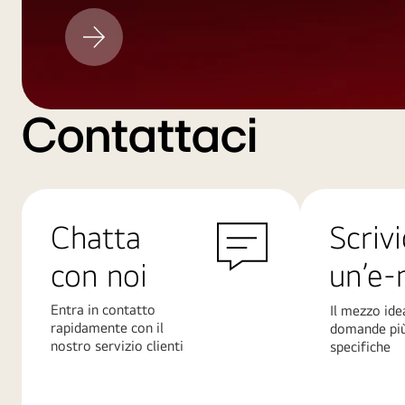
Aggiornamento
LG
Contattaci
Chatta
Scrivi
con noi
un’e-
Entra in contatto
Il mezzo ide
rapidamente con il
domande pi
nostro servizio clienti
specifiche
Scopri
Scopri