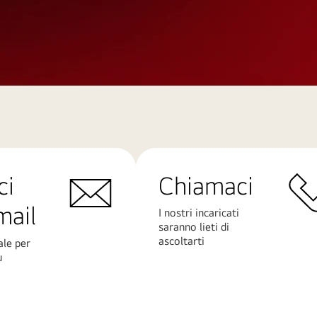
ci
Chiamaci
mail
I nostri incaricati
saranno lieti di
ascoltarti
ale per
ù
Scopri