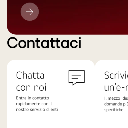
Aggiornamento
LG
Contattaci
Chatta
Scrivi
con noi
un’e-
Entra in contatto
Il mezzo ide
rapidamente con il
domande pi
nostro servizio clienti
specifiche
Scopri
Scopri