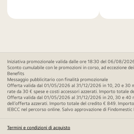
di
di
più
più
Iniziativa promozionale valida dalle ore 18:30 del 06/08/2026
Sconto cumulabile con le promozioni in corso, ad eccezione d
Benefits
Messaggio pubblicitario con finalità promozionale
Offerta valida dal 01/05/2026 al 31/12/2026 in 10, 20 e 30 m
rate da 30 € spese e costi accessori azzerati. Importo totale
Offerta valida dal 01/05/2026 al 31/12/2026 in 20, 30 e 40 m
dell’offerta azzerati. Importo totale del credito € 849. Impo
IEBCC nel percorso online. Salvo approvazione di Findomestic Ban
Termini e condizioni di acquisto