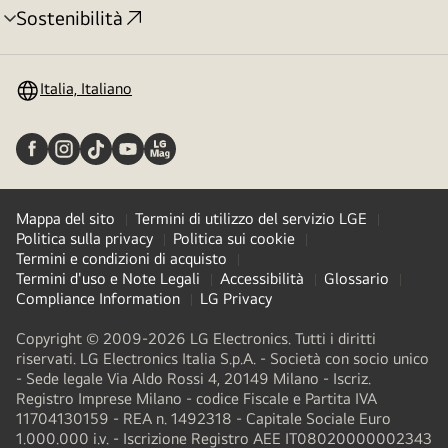
Sostenibilità
Attivazione
menu
Italia, Italiano
Mappa del sito
Termini di utilizzo del servizio LGE
Politica sulla privacy
Politica sui cookie
Termini e condizioni di acquisto
Termini d'uso e Note Legali
Accessibilità
Glossario
Compliance Information
LG Privacy
Copyright © 2009-2026 LG Electronics. Tutti i diritti
riservati. LG Electronics Italia S.p.A. - Società con socio unico
- Sede legale Via Aldo Rossi 4, 20149 Milano - Iscriz.
Registro Imprese Milano - codice Fiscale e Partita IVA
11704130159 - REA n. 1492318 - Capitale Sociale Euro
1.000.000 i.v. - Iscrizione Registro AEE IT08020000002343​