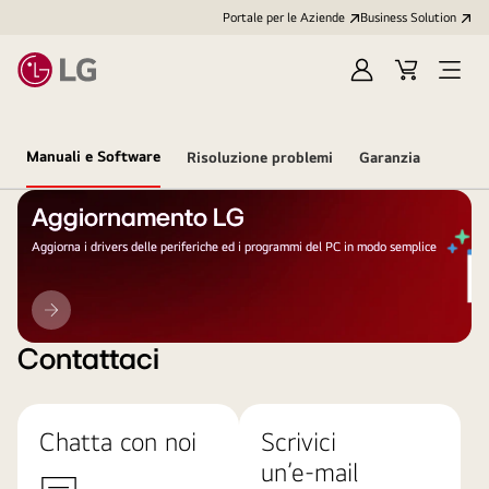
Portale per le Aziende
Business Solution
Accedi
Cart
Open
/
Menu
Registrati
Manuali e Software
Risoluzione problemi
Garanzia
Aggiornamento LG
Aggiorna i drivers delle periferiche ed i programmi del PC in modo semplice
Aggiornamento
LG
Contattaci
Chatta con noi
Scrivici
un’e-mail