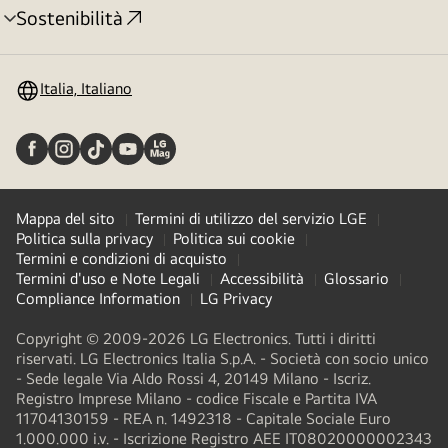
Sostenibilità
Attivazione
menu
Italia, Italiano
Mappa del sito
Termini di utilizzo del servizio LGE
Politica sulla privacy
Politica sui cookie
Termini e condizioni di acquisto
Termini d'uso e Note Legali
Accessibilità
Glossario
Compliance Information
LG Privacy
Copyright © 2009-2026 LG Electronics. Tutti i diritti
riservati. LG Electronics Italia S.p.A. - Società con socio unico
- Sede legale Via Aldo Rossi 4, 20149 Milano - Iscriz.
Registro Imprese Milano - codice Fiscale e Partita IVA
11704130159 - REA n. 1492318 - Capitale Sociale Euro
1.000.000 i.v. - Iscrizione Registro AEE IT08020000002343​