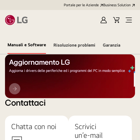
Portale per le Aziende
Business Solution
Accedi
Cart
Open
/
Menu
Registrati
Manuali e Software
Risoluzione problemi
Garanzia
Aggiornamento LG
Aggiorna i drivers delle periferiche ed i programmi del PC in modo semplice
Aggiornamento
LG
Contattaci
Chatta con noi
Scrivici
un’e-mail