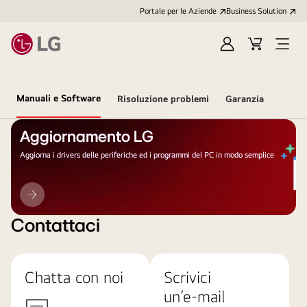
Portale per le Aziende
Business Solution
Accedi
Cart
Open
/
Menu
Registrati
Manuali e Software
Risoluzione problemi
Garanzia
Aggiornamento LG
Aggiorna i drivers delle periferiche ed i programmi del PC in modo semplice
Aggiornamento
LG
Contattaci
Chatta con noi
Scrivici
un’e-mail