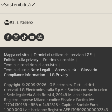
Sostenibilità
Attivazione
menu
Italia, Italiano
Mappa del sito
Termini di utilizzo del servizio LGE
Politica sulla privacy
Politica sui cookie
Termini e condizioni di acquisto
Termini d'uso e Note Legali
Accessibilità
Glossario
Compliance Information
LG Privacy
Copyright © 2009-2026 LG Electronics. Tutti i diritti
riservati. LG Electronics Italia S.p.A. - Società con socio unico
- Sede legale Via Aldo Rossi 4, 20149 Milano - Iscriz.
Registro Imprese Milano - codice Fiscale e Partita IVA
11704130159 - REA n. 1492318 - Capitale Sociale Euro
1.000.000 i.v. - Iscrizione Registro AEE IT08020000002343​