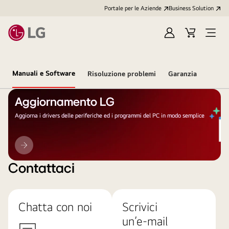
Portale per le Aziende
Business Solution
Accedi
Cart
Open
/
Menu
Registrati
Manuali e Software
Risoluzione problemi
Garanzia
Aggiornamento LG
Aggiorna i drivers delle periferiche ed i programmi del PC in modo semplice
Aggiornamento
LG
Contattaci
Chatta con noi
Scrivici
un’e-mail