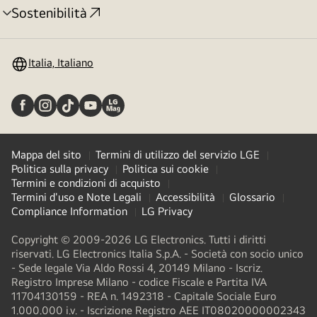
Sostenibilità
Attivazione
menu
Italia, Italiano
Mappa del sito
Termini di utilizzo del servizio LGE
Politica sulla privacy
Politica sui cookie
Termini e condizioni di acquisto
Termini d'uso e Note Legali
Accessibilità
Glossario
Compliance Information
LG Privacy
Copyright © 2009-2026 LG Electronics. Tutti i diritti
riservati. LG Electronics Italia S.p.A. - Società con socio unico
- Sede legale Via Aldo Rossi 4, 20149 Milano - Iscriz.
Registro Imprese Milano - codice Fiscale e Partita IVA
11704130159 - REA n. 1492318 - Capitale Sociale Euro
1.000.000 i.v. - Iscrizione Registro AEE IT08020000002343​