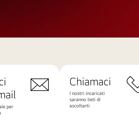
ci
Chiamaci
mail
I nostri incaricati
saranno lieti di
ascoltarti
ale per
ù
Scopri