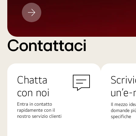
Aggiornamento
LG
Contattaci
Chatta
Scrivi
con noi
un’e-
Entra in contatto
Il mezzo ide
rapidamente con il
domande pi
nostro servizio clienti
specifiche
Scopri
Scopri