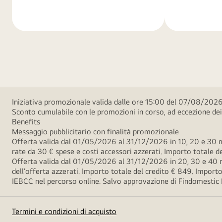
di
di
più
più
Iniziativa promozionale valida dalle ore 15:00 del 07/08/2026 
Sconto cumulabile con le promozioni in corso, ad eccezione d
Benefits
Messaggio pubblicitario con finalità promozionale
Offerta valida dal 01/05/2026 al 31/12/2026 in 10, 20 e 30 m
rate da 30 € spese e costi accessori azzerati. Importo totale
Offerta valida dal 01/05/2026 al 31/12/2026 in 20, 30 e 40 m
dell’offerta azzerati. Importo totale del credito € 849. Impo
IEBCC nel percorso online. Salvo approvazione di Findomestic Ban
Termini e condizioni di acquisto