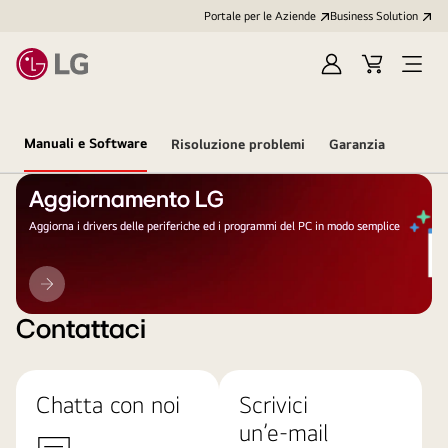
Portale per le Aziende
Business Solution
Accedi
Cart
Open
/
Menu
Registrati
Manuali e Software
Risoluzione problemi
Garanzia
Aggiornamento LG
Aggiorna i drivers delle periferiche ed i programmi del PC in modo semplice
Aggiornamento
LG
Contattaci
Chatta con noi
Scrivici
un’e-mail