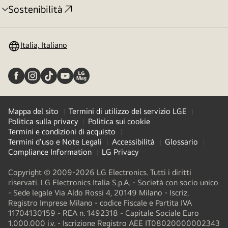
Sostenibilità
Attivazione
menu
Italia, Italiano
Mappa del sito
Termini di utilizzo del servizio LGE
Politica sulla privacy
Politica sui cookie
Termini e condizioni di acquisto
Termini d'uso e Note Legali
Accessibilità
Glossario
Compliance Information
LG Privacy
Copyright © 2009-2026 LG Electronics. Tutti i diritti
riservati. LG Electronics Italia S.p.A. - Società con socio unico
- Sede legale Via Aldo Rossi 4, 20149 Milano - Iscriz.
Registro Imprese Milano - codice Fiscale e Partita IVA
11704130159 - REA n. 1492318 - Capitale Sociale Euro
1.000.000 i.v. - Iscrizione Registro AEE IT08020000002343​