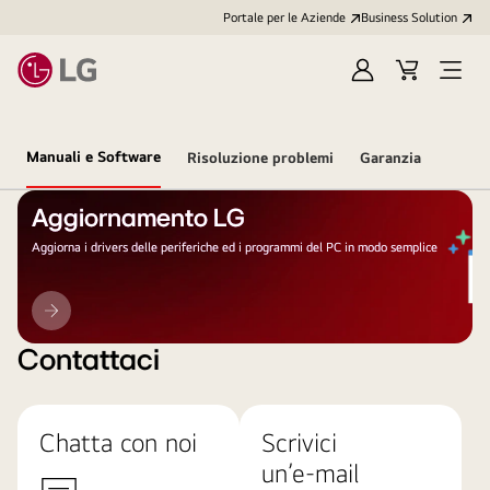
Portale per le Aziende
Business Solution
Accedi
Cart
Open
/
Menu
Registrati
Manuali e Software
Risoluzione problemi
Garanzia
Aggiornamento LG
Aggiorna i drivers delle periferiche ed i programmi del PC in modo semplice
Aggiornamento
LG
Contattaci
Chatta con noi
Scrivici
un’e-mail