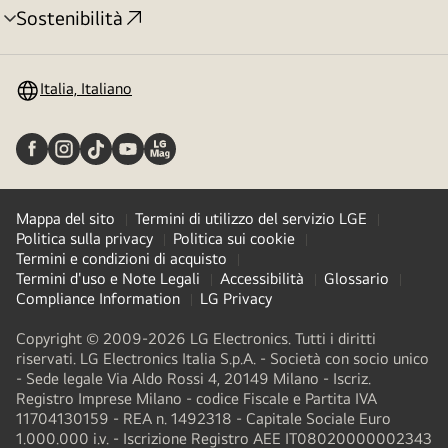
Sostenibilità
Attivazione
menu
Italia, Italiano
Mappa del sito
Termini di utilizzo del servizio LGE
Politica sulla privacy
Politica sui cookie
Termini e condizioni di acquisto
Termini d'uso e Note Legali
Accessibilità
Glossario
Compliance Information
LG Privacy
Copyright © 2009-2026 LG Electronics. Tutti i diritti
riservati. LG Electronics Italia S.p.A. - Società con socio unico
- Sede legale Via Aldo Rossi 4, 20149 Milano - Iscriz.
Registro Imprese Milano - codice Fiscale e Partita IVA
11704130159 - REA n. 1492318 - Capitale Sociale Euro
1.000.000 i.v. - Iscrizione Registro AEE IT08020000002343​