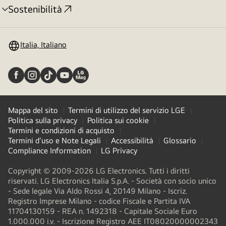
Sostenibilità
Attivazione
menu
Italia, Italiano
Mappa del sito
Termini di utilizzo del servizio LGE
Politica sulla privacy
Politica sui cookie
Termini e condizioni di acquisto
Termini d'uso e Note Legali
Accessibilità
Glossario
Compliance Information
LG Privacy
Copyright © 2009-2026 LG Electronics. Tutti i diritti
riservati. LG Electronics Italia S.p.A. - Società con socio unico
- Sede legale Via Aldo Rossi 4, 20149 Milano - Iscriz.
Registro Imprese Milano - codice Fiscale e Partita IVA
11704130159 - REA n. 1492318 - Capitale Sociale Euro
1.000.000 i.v. - Iscrizione Registro AEE IT08020000002343​