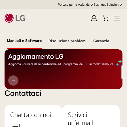
Portale per le Aziende
Business Solution
Accedi
Cart
Open
/
Menu
Registrati
Manuali e Software
Risoluzione problemi
Garanzia
Aggiornamento LG
Aggiorna i drivers delle periferiche ed i programmi del PC in modo semplice
Aggiornamento
LG
Contattaci
Chatta con noi
Scrivici
un’e-mail