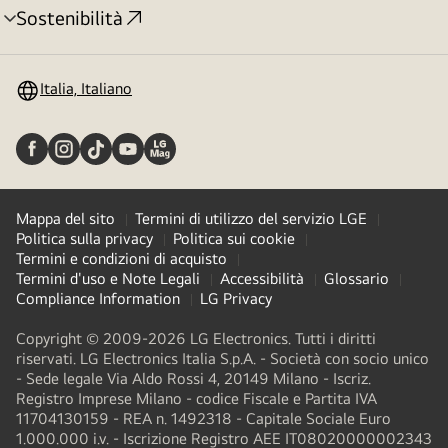
Sostenibilità
Attivazione
menu
Italia, Italiano
Mappa del sito
Termini di utilizzo del servizio LGE
Politica sulla privacy
Politica sui cookie
Termini e condizioni di acquisto
Termini d'uso e Note Legali
Accessibilità
Glossario
Compliance Information
LG Privacy
Copyright © 2009-2026 LG Electronics. Tutti i diritti
riservati. LG Electronics Italia S.p.A. - Società con socio unico
- Sede legale Via Aldo Rossi 4, 20149 Milano - Iscriz.
Registro Imprese Milano - codice Fiscale e Partita IVA
11704130159 - REA n. 1492318 - Capitale Sociale Euro
1.000.000 i.v. - Iscrizione Registro AEE IT08020000002343​