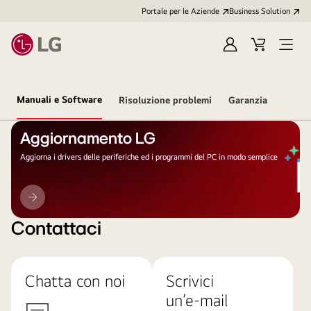
Portale per le Aziende
Business Solution
Accedi
Cart
Open
/
Menu
Registrati
Manuali e Software
Risoluzione problemi
Garanzia
Aggiornamento LG
Aggiorna i drivers delle periferiche ed i programmi del PC in modo semplice
Aggiornamento
LG
Contattaci
Chatta con noi
Scrivici
un’e-mail