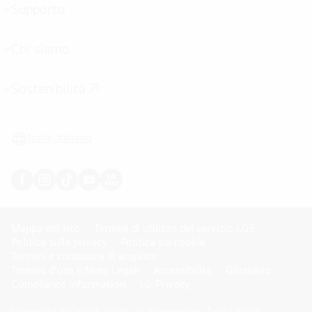
Supporto
Attivazione
menu
Chi siamo
Attivazione
menu
Sostenibilità
Attivazione
menu
Italia, Italiano
Mappa del sito
Termini di utilizzo del servizio LGE
Politica sulla privacy
Politica sui cookie
Termini e condizioni di acquisto
Termini d'uso e Note Legali
Accessibilità
Glossario
Compliance Information
LG Privacy
Copyright © 2009-2026 LG Electronics. Tutti i diritti