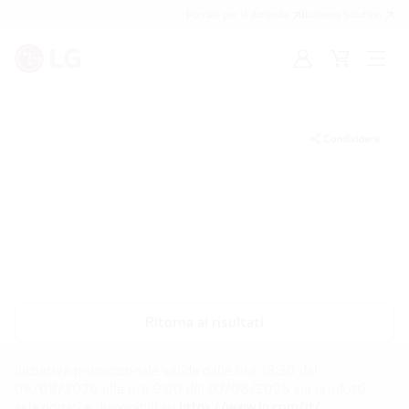
Portale per le Aziende
Business Solution
Accedi
Cart
Open
/
Menu
Registrati
Condividere
Ritorna ai risultati
Iniziativa promozionale valida dalle ore 18:30 del
06/08/2026 alle ore 9:00 del 07/08/2026 sui prodotti
selezionati e disponibili su
https://www.lg.com/it/
.