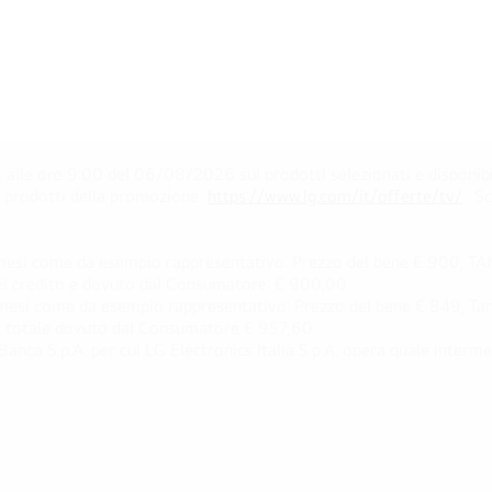
 alle ore 9:00 del 06/08/2026 sui prodotti selezionati e disponibi
ei prodotti della promozione
https://www.lg.com/it/offerte/tv/
. S
esi come da esempio rappresentativo: Prezzo del bene € 900, TAN 
 del credito e dovuto dal Consumatore: € 900,00
esi come da esempio rappresentativo: Prezzo del bene € 849, Tan 
rto totale dovuto dal Consumatore € 957,60.
ca S.p.A. per cui LG Electronics Italia S.p.A. opera quale intermedi