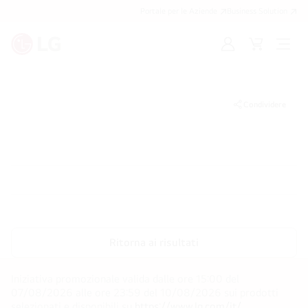
Portale per le Aziende
Business Solution
Accedi
Cart
Open
/
Menu
Registrati
Condividere
Ritorna ai risultati
Iniziativa promozionale valida dalle ore 15:00 del
07/08/2026 alle ore 23:59 del 10/08/2026 sui prodotti
selezionati e disponibili su
https://www.lg.com/it/
.