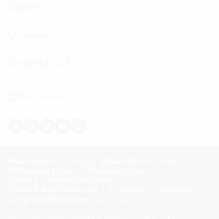
Supporto
Attivazione
menu
Chi siamo
Attivazione
menu
Sostenibilità
Attivazione
menu
Italia, Italiano
Mappa del sito
Termini di utilizzo del servizio LGE
Politica sulla privacy
Politica sui cookie
Termini e condizioni di acquisto
Termini d'uso e Note Legali
Accessibilità
Glossario
Compliance Information
LG Privacy
Copyright © 2009-2026 LG Electronics. Tutti i diritti