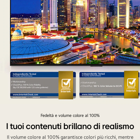
fone
baltomis
didžiosiomis
raidėmis
parašyta
„pilka
nėra
juoda“.
Ekranas
padalytas
į
dvi
dalis
ir
pažymėtas
Una
užrašais
vivace
Fedeltà e volume colore al 100%
„Kitos“
scena
I tuoi contenuti brillano di realismo
ir
cittadina
„LG
Il volume colore al 100% garantisce colori più ricchi, mentre
in