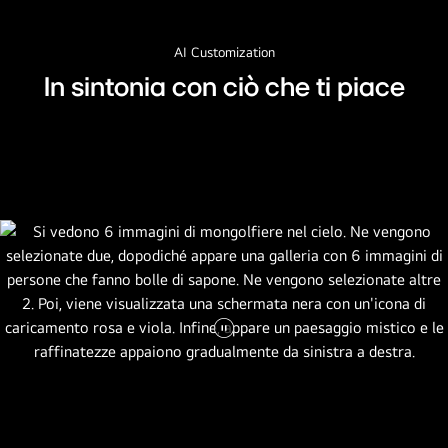
AI Customization
In sintonia con ciò che ti piace
Metti
il
video
in
pausa.