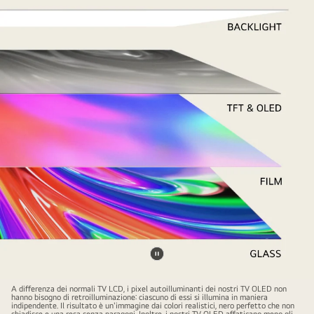
e
onde
sonore
che
riempiono
lo
spazio.
Metti
A
il
A differenza dei normali TV LCD, i pixel autoilluminanti dei nostri TV OLED non
hanno bisogno di retroilluminazione: ciascuno di essi si illumina in maniera
video
video
indipendente. Il risultato è un'immagine dai colori realistici, nero perfetto che non