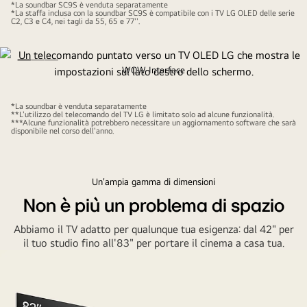
*La soundbar SC9S è venduta separatamente
the
*La staffa inclusa con la soundbar SC9S è compatibile con i TV LG OLED delle serie
C2, C3 e C4, nei tagli da 55, 65 e 77''.
screen.
The
TV
WOW Interface
is
La semplicità prima di tutto
attached
to
*La soundbar è venduta separatamente
Puoi selezionare il profilo audio della soundbar, la modalità e
**L'utilizzo del telecomando del TV LG è limitato solo ad alcune funzionalità.
an
***Alcune funzionalità potrebbero necessitare un aggiornamento software che sarà
altre funzioni direttamente dal menu del tuo TV, usando un
disponibile nel corso dell'anno.
LG
solo telecomando.
Soundbar
via
Un'ampia gamma di dimensioni
the
Non è più un problema di spazio
Synergy
bracket
Abbiamo il TV adatto per qualunque tua esigenza: dal 42" per
and
il tuo studio fino all'83" per portare il cinema a casa tua.
has
an
abstract
artwork