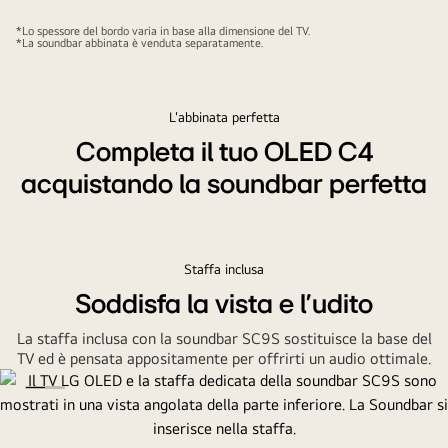
An
angled
*Lo spessore del bordo varia in base alla dimensione del TV.
*La soundbar abbinata è venduta separatamente.
view
of
the
L'abbinata perfetta
bottom
corner
Completa il tuo OLED C4
of
acquistando la soundbar perfetta
LG
OLED
C4
showing
Staffa inclusa
an
Soddisfa la vista e l'udito
absrtact
La staffa inclusa con la soundbar SC9S sostituisce la base del
artwork
TV ed è pensata appositamente per offrirti un audio ottimale.
of
a
forest
on