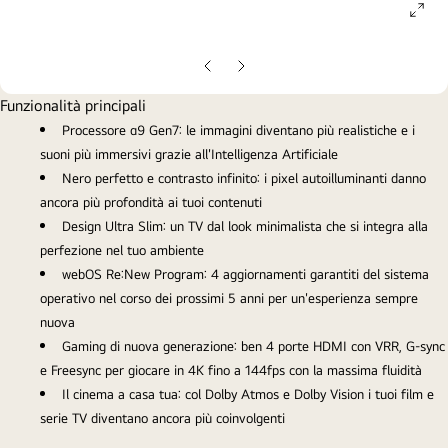
ope
gall
pop
Slide
Slide
precedente
successiva
Funzionalità principali
Processore α9 Gen7: le immagini diventano più realistiche e i
suoni più immersivi grazie all'Intelligenza Artificiale
Nero perfetto e contrasto infinito: i pixel autoilluminanti danno
ancora più profondità ai tuoi contenuti
Design Ultra Slim: un TV dal look minimalista che si integra alla
perfezione nel tuo ambiente
webOS Re:New Program: 4 aggiornamenti garantiti del sistema
operativo nel corso dei prossimi 5 anni per un'esperienza sempre
nuova
Gaming di nuova generazione: ben 4 porte HDMI con VRR, G-sync
e Freesync per giocare in 4K fino a 144fps con la massima fluidità
Il cinema a casa tua: col Dolby Atmos e Dolby Vision i tuoi film e
serie TV diventano ancora più coinvolgenti