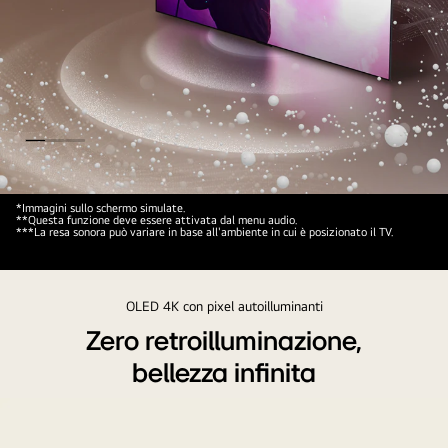
Immagine
*Immagini sullo schermo simulate.
**Questa funzione deve essere attivata dal menu audio.
di
***La resa sonora può variare in base all'ambiente in cui è posizionato il TV.
un
TV
OLED
OLED 4K con pixel autoilluminanti
LG
Zero retroilluminazione,
dal
bellezza infinita
cui
schermo
escono
bolle