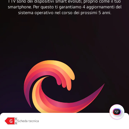
della
I TV sono dei dispositivi smart evoluti, proprio come il tuo
living
smartphone. Per questo ti garantiamo 4 aggiornamenti del
serie
space
sistema operativo nel corso dei prossimi 5 anni.
C4
flat
disponibili:
against
83'',
the
77'',
wall
65'',
with
55'',
an
48''
orchestral
e
performance
42''.
playing
on
screen.
MENU
Scheda tecnica
RAPI
Classe