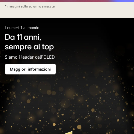
il
*Immagini sullo schermo simulate
video
in
pausa.
I numeri 1 al mondo
Da 11 anni,
sempre al top
Siamo i leader dell'OLED
Maggiori informazioni
Da
11
anni,
<br/>sempre
al
top