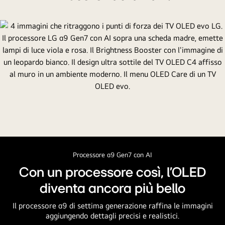
nero
che
riporta
il
fatto
che
LG
è
numero
1
al
mondo
da
Processore α9 Gen7 con AI
11
Con un processore così, l'OLED
anni.
diventa ancora più bello
Un
riflettore
Il processore α9 di settima generazione raffina le immagini
brilla
aggiungendo dettagli precisi e realistici.
sullo