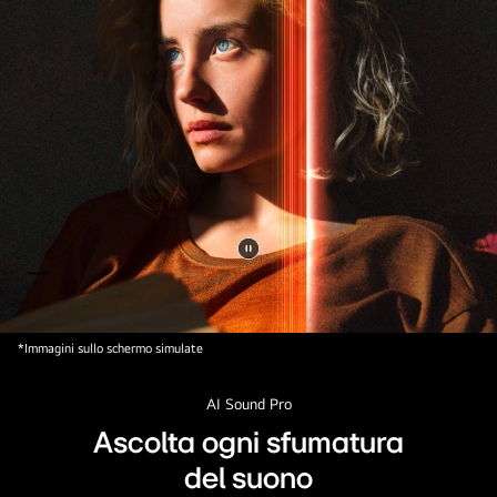
Metti
il
video
*Immagini sullo schermo simulate
in
pausa.
AI Sound Pro
Ascolta ogni sfumatura
del suono