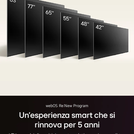
of
a
forest
on
screen.
An
image
of
LG
OLED
C4
Immagine
and
con
an
la
LG
gamma
webOS Re:New Program
Soundbar
completa
in
Un'esperienza smart che si
di
a
rinnova per 5 anni
TV
clean