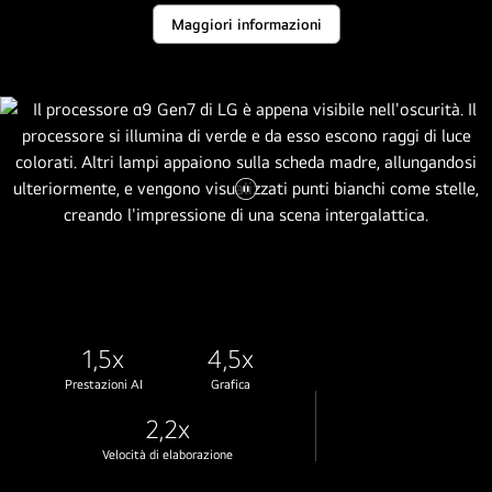
stemma
Maggiori informazioni
e
stelle
astratte
dorate
riempiono
il
cielo
Metti
sopra
il
di
video
esso.
in
pausa.
1,5x
4,5x
Prestazioni AI
Grafica
2,2x
Velocità di elaborazione