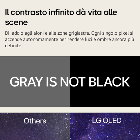
The
de
in
Il contrasto infinito dà vita alle
backlight
un
pausa.
disappears,
leopardo
scene
and
blanco
Di' addio agli aloni e alle zone grigiastre. Ogni singolo pixel si
the
que
accende autonomamente per rendere luci e ombre ancora più
other
muestra
definite.
3
su
come
cara
together
lateral
and
en
then
el
rotate
lado
upwards
izquierdo
to
de
show
la
the
imagen.
full
A
TV
la