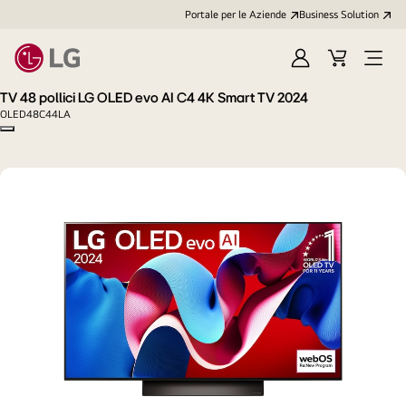
Portale per le Aziende
Business Solution
Accedi
Cart
Open
/
Menu
TV 48 pollici LG OLED evo AI C4 4K Smart TV 2024
Registrati
OLED48C44LA
Copy model name