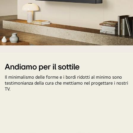
OLED
Care.
Il
TV
LG
Andiamo per il sottile
OLED
Il minimalismo delle forme e i bordi ridotti al minimo sono
C4
testimonianza della cura che mettiamo nel progettare i nostri
è
TV.
rivolto
a
45
gradi
a
sinistra