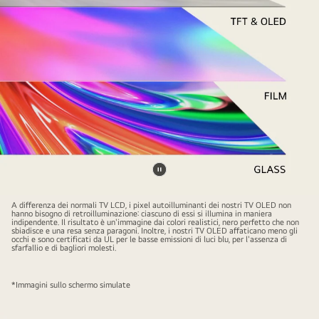
scritta
"Fino
al
30%
più
luminoso".
Metti
A
il
A differenza dei normali TV LCD, i pixel autoilluminanti dei nostri TV OLED non
hanno bisogno di retroilluminazione: ciascuno di essi si illumina in maniera
video
video
indipendente. Il risultato è un'immagine dai colori realistici, nero perfetto che non
sbiadisce e una resa senza paragoni. Inoltre, i nostri TV OLED affaticano meno gli
shows
in
occhi e sono certificati da UL per le basse emissioni di luci blu, per l'assenza di
sfarfallio e di bagliori molesti.
a
pausa.
side
*Immagini sullo schermo simulate
view
of