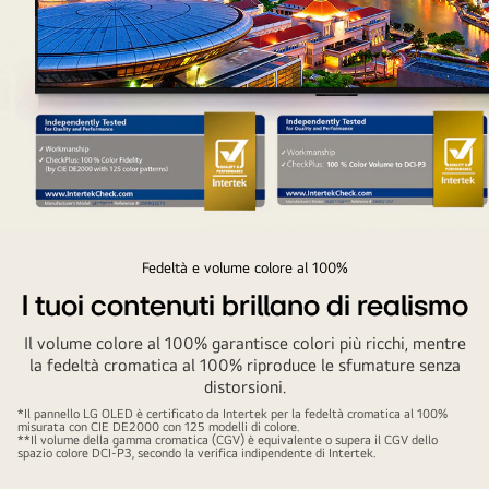
nėra
juoda“.
Ekranas
padalytas
į
dvi
dalis
ir
pažymėtas
Una
užrašais
vivace
Fedeltà e volume colore al 100%
„Kitos“
scena
I tuoi contenuti brillano di realismo
ir
cittadina
„LG
Il volume colore al 100% garantisce colori più ricchi, mentre
in
OLED“.
la fedeltà cromatica al 100% riproduce le sfumature senza
prima
distorsioni.
Kita
serata
pusė
*Il pannello LG OLED è certificato da Intertek per la fedeltà cromatica al 100%
con
misurata con CIE DE2000 con 125 modelli di colore.
yra
**Il volume della gamma cromatica (CGV) è equivalente o supera il CGV dello
colori
spazio colore DCI-P3, secondo la verifica indipendente di Intertek.
pastebimai
vivaci