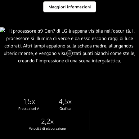
stemma
Maggiori informazioni
e
stelle
astratte
dorate
riempiono
il
cielo
Metti
sopra
il
di
video
esso.
in
pausa.
1,5x
4,5x
Prestazioni AI
Grafica
2,2x
Velocità di elaborazione