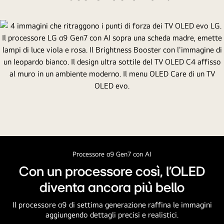
nero
che
riporta
il
fatto
che
LG
è
numero
1
al
mondo
da
Processore α9 Gen7 con AI
11
Con un processore così, l'OLED
anni.
diventa ancora più bello
Un
riflettore
Il processore α9 di settima generazione raffina le immagini
brilla
aggiungendo dettagli precisi e realistici.
sullo