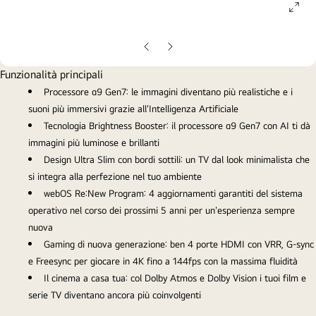
ope
gall
pop
Slide
Slide
precedente
successiva
Funzionalità principali
Processore α9 Gen7: le immagini diventano più realistiche e i
suoni più immersivi grazie all'Intelligenza Artificiale
Tecnologia Brightness Booster: il processore α9 Gen7 con AI ti dà
immagini più luminose e brillanti
Design Ultra Slim con bordi sottili: un TV dal look minimalista che
si integra alla perfezione nel tuo ambiente
webOS Re:New Program: 4 aggiornamenti garantiti del sistema
operativo nel corso dei prossimi 5 anni per un'esperienza sempre
nuova
Gaming di nuova generazione: ben 4 porte HDMI con VRR, G-sync
e Freesync per giocare in 4K fino a 144fps con la massima fluidità
Il cinema a casa tua: col Dolby Atmos e Dolby Vision i tuoi film e
serie TV diventano ancora più coinvolgenti