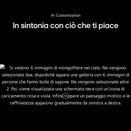
AI Customization
In sintonia con ciò che ti piace
Metti
il
video
in
pausa.