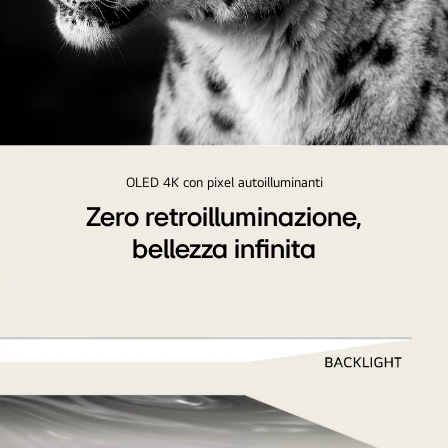
La
testa
OLED 4K con pixel autoilluminanti
di
Zero retroilluminazione,
un
bellezza infinita
leopardo
bianco
vista
di
lato.
Sulla
sinistra
appare
la