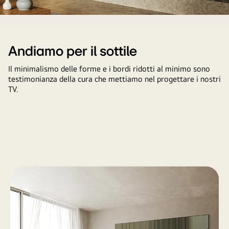
Il
TV
LG
Andiamo per il sottile
OLED
Il minimalismo delle forme e i bordi ridotti al minimo sono
C4
testimonianza della cura che mettiamo nel progettare i nostri
è
TV.
rivolto
a
45
gradi
a
sinistra
e
mostra
uno
splendido
tramonto
con