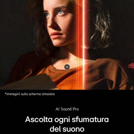
Metti
il
video
*Immagini sullo schermo simulate
in
pausa.
AI Sound Pro
Ascolta ogni sfumatura
del suono