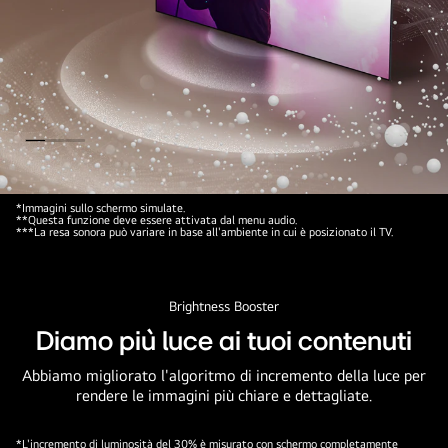
Immagine
*Immagini sullo schermo simulate.
**Questa funzione deve essere attivata dal menu audio.
di
***La resa sonora può variare in base all'ambiente in cui è posizionato il TV.
un
TV
OLED
Brightness Booster
LG
Diamo più luce ai tuoi contenuti
dal
cui
Abbiamo migliorato l'algoritmo di incremento della luce per
rendere le immagini più chiare e dettagliate.
schermo
escono
bolle
*L'incremento di luminosità del 30% è misurato con schermo completamente