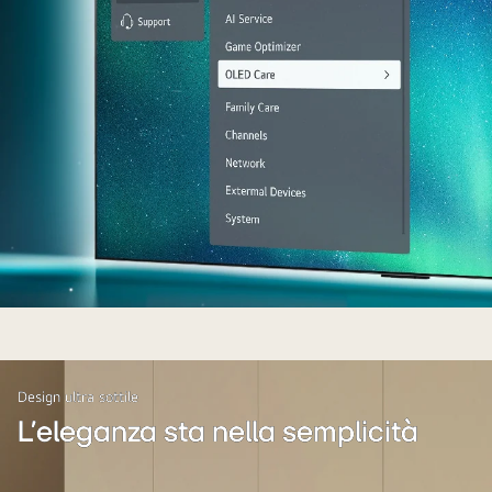
Glare
Free“
sertifikatą.
Il
TV
OLED
si
Design ultra sottile
trova
L'eleganza sta nella semplicità
sul
lato