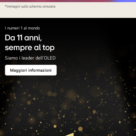
il
*Immagini sullo schermo simulate
video
in
pausa.
I numeri 1 al mondo
Da 11 anni,
sempre al top
Siamo i leader dell'OLED
Maggiori informazioni
Da
11
anni,
<br/>sempre
al
top