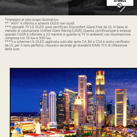
30%
más
Paukščių
*Immagini al solo scopo illustrativo
brillante".
** "Altri" è riferito a schermi OLED non lucidi.
takas
***I pannelli TV LG OLED sono certificati Discomfort Glare Free da UL in base al
metodo di valutazione Unified Glare Rating (UGR). Questa certificazione è emessa
užpildo
quando l'UGR è inferiore a 22 mentre si guarda la TV in ambienti con illuminazione
compresa tra 70 lux e 300 lux.
nakties
****Lo schermo LG OLED applicato solo alle serie C4, B4 e CS4 è stato verificato
da UL per il nero perfetto, misurato secondo gli standard IDMS 11.5 di riflessione
dangų
della luce.
virš
kanjono
scenos.
Virš
paveikslėlio
juodame
fone
baltomis
didžiosiomis
raidėmis
parašyta
„pilka