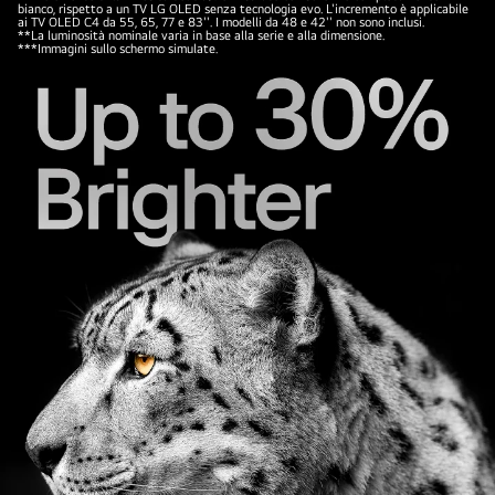
bianco, rispetto a un TV LG OLED senza tecnologia evo. L'incremento è applicabile
e
ai TV OLED C4 da 55, 65, 77 e 83''. I modelli da 48 e 42'' non sono inclusi.
**La luminosità nominale varia in base alla serie e alla dimensione.
onde
***Immagini sullo schermo simulate.
sonore
che
riempiono
lo
spazio.