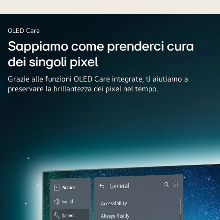
blankesnė
e
ir
contrasti.
mažiau
OLED Care
kontrastinga,
Sappiamo come prenderci cura
o
dei singoli pixel
„LG
OLED“
Grazie alle funzioni OLED Care integrate, ti aiutiamo a
pusė
preservare la brillantezza dei pixel nel tempo.
yra
ryški
ir
kontrastinga.
„LG
OLED“
pusė
taip
pat
turi
„Discomfort