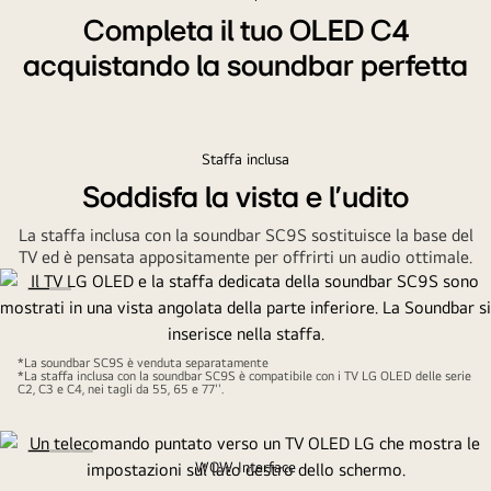
corner
Completa il tuo OLED C4
of
acquistando la soundbar perfetta
LG
OLED
C4
showing
Staffa inclusa
an
Soddisfa la vista e l'udito
absrtact
La staffa inclusa con la soundbar SC9S sostituisce la base del
artwork
TV ed è pensata appositamente per offrirti un audio ottimale.
of
a
forest
on
*La soundbar SC9S è venduta separatamente
the
*La staffa inclusa con la soundbar SC9S è compatibile con i TV LG OLED delle serie
C2, C3 e C4, nei tagli da 55, 65 e 77''.
screen.
The
TV
WOW Interface
is