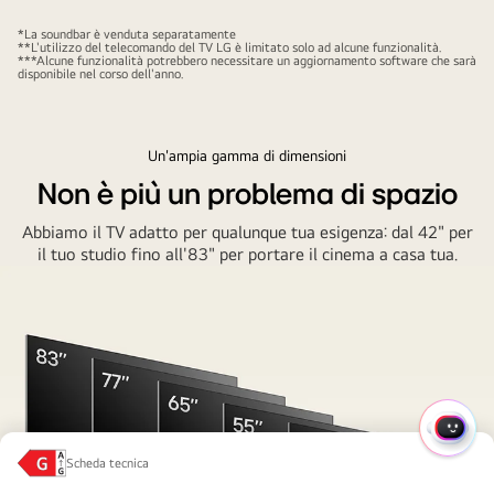
La semplicità prima di tutto
attached
to
*La soundbar è venduta separatamente
Puoi selezionare il profilo audio della soundbar, la modalità e
**L'utilizzo del telecomando del TV LG è limitato solo ad alcune funzionalità.
an
***Alcune funzionalità potrebbero necessitare un aggiornamento software che sarà
altre funzioni direttamente dal menu del tuo TV, usando un
disponibile nel corso dell'anno.
LG
solo telecomando.
Soundbar
via
Un'ampia gamma di dimensioni
the
Non è più un problema di spazio
Synergy
bracket
Abbiamo il TV adatto per qualunque tua esigenza: dal 42" per
and
il tuo studio fino all'83" per portare il cinema a casa tua.
has
an
abstract
artwork
of
a
forest
MENU
on
Scheda tecnica
RAPI
screen.
Classe