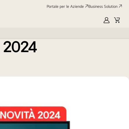
Portale per le Aziende
Business Solution
Scheda tecnica
Classe
energetica
My
Cart
:
UE
LG
V 2024