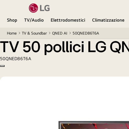
TV 50 pollici LG QNED86 4K Smart TV 2024
Shop
TV/Audio
Elettrodomestici
Climatizzazione
Home
TV & Soundbar
QNED AI
50QNED86T6A
TV 50 pollici LG 
50QNED86T6A
Copy model name