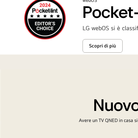
webOS
Pocket-
LG webOS si è classi
Scopri di più
Nuovo 
Avere un TV QNED in casa sign