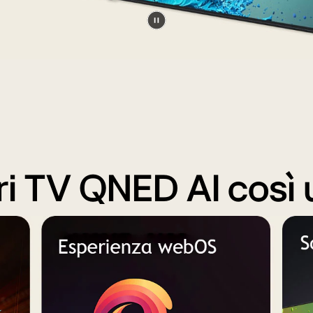
Metti
il
video
in
pausa.
ri TV QNED AI così 