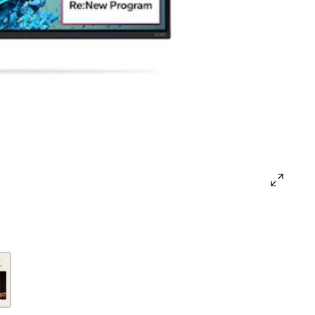
open
gallery
popup