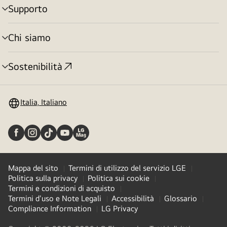
Supporto
Attivazione
menu
Chi siamo
Attivazione
menu
Sostenibilità
Attivazione
menu
Italia, Italiano
Mappa del sito
Termini di utilizzo del servizio LGE
Politica sulla privacy
Politica sui cookie
Termini e condizioni di acquisto
Termini d'uso e Note Legali
Accessibilità
Glossario
Compliance Information
LG Privacy