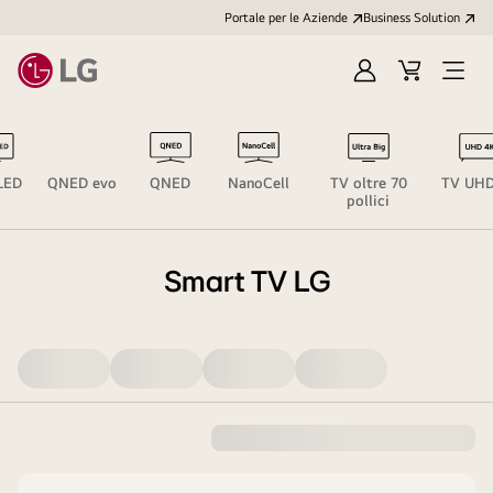
Portale per le Aziende
Business Solution
Accedi
Cart
Open
/
Menu
Registrati
LED
QNED evo
QNED
NanoCell
TV oltre 70
TV UHD
pollici
Smart TV LG