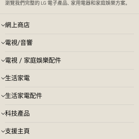
瀏覽我們完整的 LG 電子產品、家用電器和家庭娛樂方案。
網上商店
選
單
切
電視/音響
選
換
單
切
電視 / 家庭娛樂配件
選
換
單
切
生活家電
選
換
單
切
生活家電配件
選
換
單
切
科技產品
選
換
單
切
支援主頁
選
換