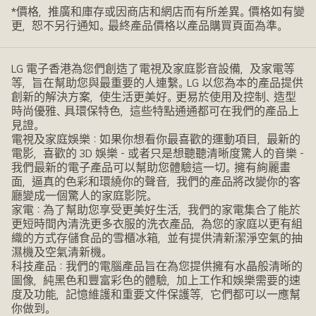
*價格，推廣和庫存或因商店和網店而有所差異。價格如有變
更，恕不另行通知。最終產品價格以產品購買頁面為準。
LG 電子香港為您們創造了電視及家庭影音設備，及家電等
等，旨在幫助您與最重要的人連繫。LG 以您為本的產品提供
創新的解決方案，使生活更美好。更易於使用及控制、造型
時尚優雅、具環保特色，這些特點通通都可在我們的產品上
見證。
電視及家庭娛樂：如果你想看你最喜歡的運動項目，最新的
電影，喜歡的 3D 娛樂 - 或者只是想聽聽清晰度驚人的音樂 -
我們最新的電子產品可以幫助您體驗這一切。擁有絢麗畫
面，逼真的色彩和環繞你的聲音，我們的產品將改變你的客
廳變成一個驚人的家庭影院。
家電：為了幫助您享受更美好生活，我們的家電集合了能於
更短時間內清洗更多衣服的洗衣產品，為您的家庭以更有組
織的方式存儲食品的雪櫃冰箱，並有提供清新潔淨空氣的抽
濕機及空氣清新機。
科技產品：我們的電腦產品旨在為您提供擁有水晶般清晰的
圖像，純黑色和豐富彩色的體驗，加上工作和娛樂需要的速
度及功能，記憶維護和重要文件保護等，它們都可以一應幫
你做到。