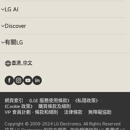
單
切
LG AI
選
換
單
切
Discover
選
換
單
切
有關LG
選
換
單
切
換
香港, 中文
網頁索引
《LGE 服務使用條款》
《私隱政策》
《Cookie 政策》
購買條款及細則
VIP 會員計劃 - 條款和細則
法律條款
無障礙協助
Copyright © 2009-2024 LG Electronics. All Rights Reserved