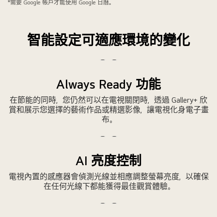
簿
停
*需要 Google 帳戶才能使用 Google 日曆。
的
影
過
片
程。
智能設定可適應環境的變化
播
暫
放
停
Always Ready 功能
影
影
在節能的同時，您仍然可以在電視關閉時，透過 Gallery+ 欣
片
片
賞和展示您選擇的藝術作品或精選影像，讓電視化身電子畫
布。
播
暫
放
停
AI 亮度控制
影
影
電視內置的感應器會偵測光線並相應調整螢幕亮度，以確保
片
片
在任何光線下都能獲得最佳觀賞體驗。
播
暫