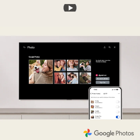
播
放
影
片