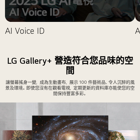
章。
片
AI Voice ID
LG Gallery+ 營造符合您品味的空
間
讓螢幕搖身一變，成為生動畫布，展示 100 件藝術品、令人沉醉的風
景及環境。即使您沒有在觀看電視，定期更新的資料庫亦能使您的空
間保持豐富多彩。