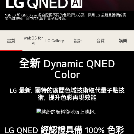
多
*QNED 和 QNED evo 各自配備不同的色彩解決方案，採用 LG 最新且獨特的廣
闊色域技術，其中包括取代量子點技術。
彩
的
深
webOS for
畫質
LG Gallery+
設計
音質
娛樂
色
AI
背
景
全新 Dynamic QNED
下
Color
放
置
着
LG 最新、獨特的廣闊色域技術取代量子點技
一
術，提升色彩再現效能
部
LG
QNED
電
LG QNED 經認證具備 100% 色彩
視。