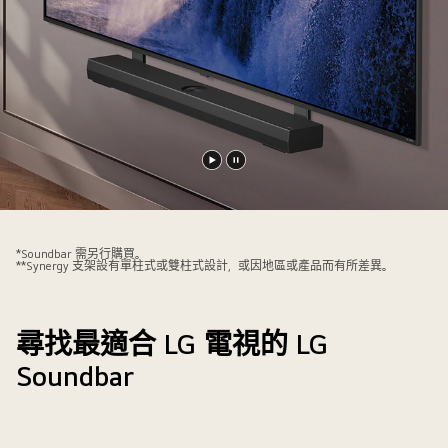
播
暫
放
停
影
影
片
片
*Soundbar 需另行購買。
**Synergy 支架設有單柱式或雙柱式設計，或因地區或產品而有所差異。
尋找最適合 LG 電視的 LG
Soundbar