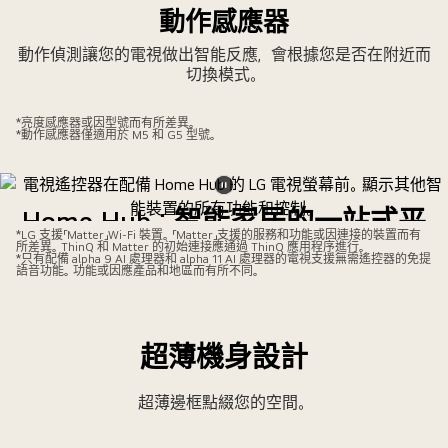
放
停
動作感應器
影
影
動作偵測讓您的電視做出智能反應，會根據您是否在附近而
片
片
切換模式。
*亮度感應器或因型號而有所差異。
*動作感應器僅適用於 M5 和 G5 型號。
暫
Home Hub：智能家居的一站式平
停
*LG 支援「Matter」Wi-Fi 裝置。「Matter」支援的服務和功能或因連接的裝置而有
台
所差異。ThinQ 和 Matter 的初始連接應通過 ThinQ 應用程序進行。
影
*只有配備 alpha 9 AI 處理器和 alpha 11 AI 處理器的電視支援無需遙控器的免提
語音功能。功能或因應產品和地區而有所不同。
片
流暢管理不同 LG 家電、Google Home 及更多其他裝置。簡單
易用的控制面板，讓您輕鬆掌控家中所有設備，享受極致便
利的生活。
超薄機身設計
超薄邊框點綴您的空間。