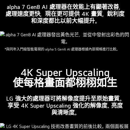
的
P3
alpha 7 Gen8 AI 處理器在效能上有顯著改善，
色
100%
處理速度更快，現在更可提供 4K 畫質，銳利度
彩
色
和深度都比以前大幅提升。
技
彩
術，
容
還
量。
有
*與同年入門級智能電視的 alpha 5 Gen6 AI 處理器根據內部規格進行比較。
能
夠
表
4K Super Upscaling
現
使每格畫面都栩栩如生
廣
泛
色
LG 強大的處理器可將解像度提升至原始畫質。
調
享受 4K Super Upscaling 強化的解像度、亮度
和
與清晰度。
優
異
對