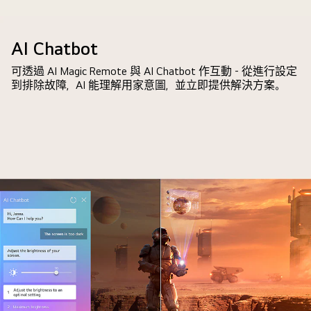
QNED
電
AI Chatbot
視
螢
可透過 AI Magic Remote 與 AI Chatbot 作互動 - 從進行設定
幕
到排除故障，AI 能理解用家意圖，並立即提供解決方案。
顯
示
AI
搜
尋
功
能
如
何
運
作。
一
個