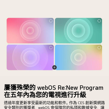
中
供
的
解
定
決
制
方
關
案。
鍵
整
詞
個
是
畫
根
面
據
一
用
分
家
為
的
二。
暫
搜
一
停
尋
側
影
屢獲殊榮的 webOS Re:New Program
和
較
片
在五年內為您的電視進行升級
觀
暗，
看
另
透過年度更新享受最新的功能和軟件。作為 CES 創新獎網路
歷
一
安全類別的獲獎者，webOS 會保障您的私隱和數據安全，讓