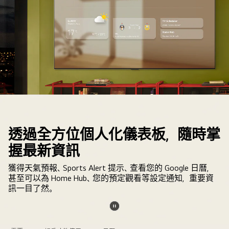
前
景
為
手
機。
畫
面
顯
示
在
透過全方位個人化儀表板，隨時掌
LG
電
握最新資訊
視
獲得天氣預報、Sports Alert 提示、查看您的 Google 日曆，
上
甚至可以為 Home Hub、您的預定觀看等設定通知，重要資
設
訊一目了然。
定
Google
相
暫