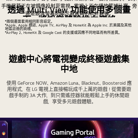
透過 Multi View 功能使用多個畫
面，將娛樂體驗推向巔峰
*兩個畫面套用相同影音設定。
*Apple、Apple 標誌、Apple TV、AirPlay 及 HomeKit 為 Apple Inc. 於美國及其他
地區註冊的商標。
Multi View 功能讓電視發揮最大效能。透過 Google Cast 和
*AirPlay 2、HomeKit 及 Google Cast 的支援或因應不同地區而有所差異。
AirPlay 鏡像投射裝置畫面至電視。將螢幕分成兩個獨立視窗
畫面，享受流暢無縫的多螢幕娛樂體驗。
遊戲中心將電視變成終極遊戲集
中地
使用 GeForce NOW、Amazon Luna、Blacknut、Boosteroid 應
用程式，在 LG 電視上直接暢玩成千上萬的遊戲！從需要遊
戲手制的 3A 大作，到只需遙控器就能輕鬆上手的休閒遊
戲，享受多元遊戲體驗。