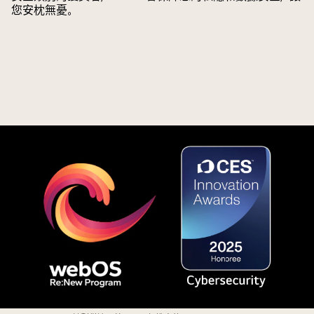
史
您安枕無憂。
側
所
較
設
亮，
定。
展
遙
示
控
AI
器
Chatbot
旁
如
邊
何
有
自
一
動
個
為
圖
用
示
家
和
解
標
決
籤，
問
顯
題。
示