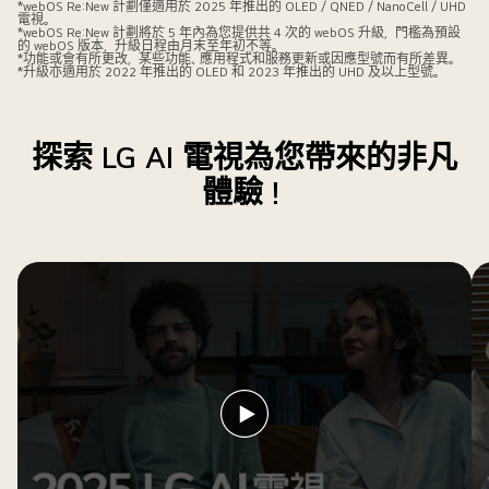
webOS
*webOS Re:New 計劃僅適用於 2025 年推出的 OLED / QNED / NanoCell / UHD
電視。
只
Re:New
*webOS Re:New 計劃將於 5 年內為您提供共 4 次的 webOS 升級，門檻為預設
的 webOS 版本，升級日程由月末至年初不等。
要
Program
*功能或會有所更改，某些功能、應用程式和服務更新或因應型號而有所差異。
*升級亦適用於 2022 年推出的 OLED 和 2023 年推出的 UHD 及以上型號。
輕
標
輕
誌
一
和
探索 LG AI 電視為您帶來的非凡
按
名
AI
體驗！
稱，
按
旁
鍵
邊
就
有
能
2025
使
CES
用
創
AI
新
Concierge
獎
功
得
播
能。
獎
放
徽
影