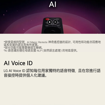
播
暫
放
停
影
影
*即使是相同型號，AI Magic Remote 神奇遙控器的設計、可用性和功能亦因應地
片
片
區和支援的語言而有所差異。
*部分功能可能需要連接互聯網。
*AI 語音識別僅在母語支援 NLP (自然語言處理) 的地區提供。
AI Voice ID
LG AI Voice ID 認知每位用家獨特的語音特徵，且在您進行語
音操控時提供個人化建議。