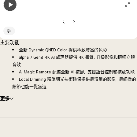
ope
Open
galle
gallery
pop
上
下
popup
一
一
張
張
主要功能
投
投
全新 Dynamic QNED Color 提供極致豐富的色彩
影
影
alpha 7 Gen8 4K AI 處理器提供 4K 畫質、升級影像和環迴立體
片
片
音效
AI Magic Remote 配備全新 AI 按鍵，支援語音控制和拖放功能
Local Dimming 精準調光技術確保提供最清晰的影像，最細微的
細節也能一覽無遺
更多