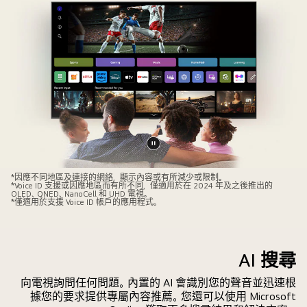
暫
停
*因應不同地區及連接的網絡，顯示內容或有所減少或限制。
*Voice ID 支援或因應地區而有所不同，僅適用於在 2024 年及之後推出的
影
OLED、QNED、NanoCell 和 UHD 電視。
*僅適用於支援 Voice ID 帳戶的應用程式。
片
AI 搜尋
向電視詢問任何問題。內置的 AI 會識別您的聲音並迅速根
據您的要求提供專屬內容推薦。您還可以使用 Microsoft