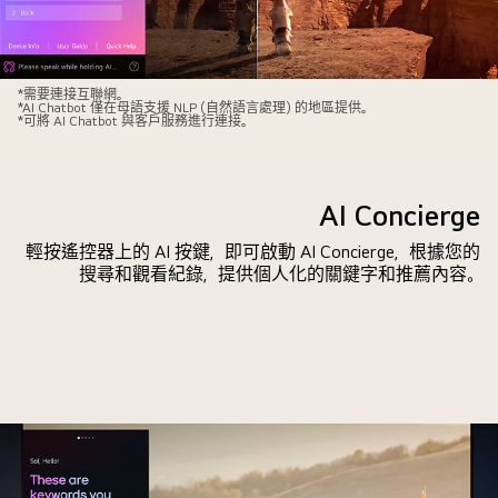
小
型
聊
天
LG
*需要連接互聯網。
視
*AI Chatbot 僅在母語支援 NLP (自然語言處理) 的地區提供。
QNED
*可將 AI Chatbot 與客戶服務進行連接。
窗
電
正
視
顯
螢
AI Concierge
示
幕
用
上
輕按遙控器上的 AI 按鍵，即可啟動 AI Concierge，根據您的
家
搜尋和觀看紀錄，提供個人化的關鍵字和推薦內容。
正
如
在
何
播
詢
放
問
科
有
幻
哪
影
些
視
體
內