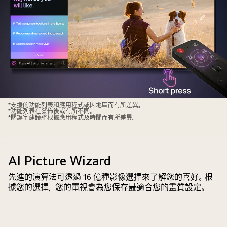
育
容。
賽
螢
事。
幕
AI
顯
搜
示
尋
AI
功
Chatbot
能
介
透
LG
面。
*支援的功能列表和應用程式或因地區而有所差異。
*功能列表在發佈後或有所不同。
過
AI
用
*關鍵字建議將根據應用程式及時間而有所差異。
聊
Magic
家
天
Remote
給
和
置
聊
AI Picture Wizard
顯
於
天
示
LG
先進的演算法可透過 16 億種影像選擇來了解您的喜好。根
機
影
據您的選擇，您的電視會為您保存最適合您的畫質設定。
電
械
視
視
人
內
螢
傳
容
幕