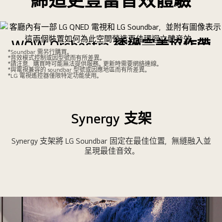
締造更豐富音效體驗
WOW Orchestra 透過完美協作帶
*Soundbar 需另行購買。
來身臨其境的音效體驗
*音效模式控制或因型號而有所差異。
*請注意，購買時可能無法提供服務。更新時需要網絡連線。
*與電視兼容的 soundbar 型號或因應地區而有所差異。
*LG 電視遙控器僅限特定功能使用。
LG QNED 電視和 LG Soundbar 是一對最佳拍檔，互相和諧運
作，為您提供更佳環迴立體音聲體驗。
Synergy 支架
Synergy 支架將 LG Soundbar 固定在最佳位置，無縫融入並
呈現最佳音效。