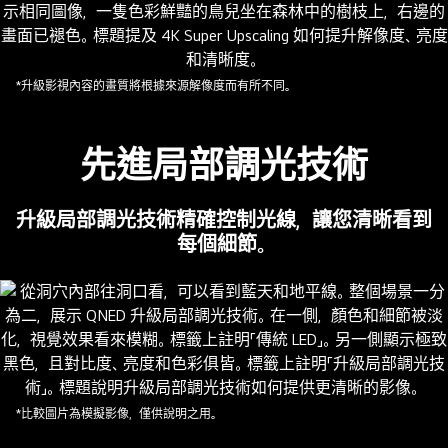
比
的
能
*升級影視內容的畫質將根據來源解像度而有所不同。
力。
LG
QNED
先進局部調光技術
AI
標
誌
升級局部調光技術精確控制光線，讓您清晰看到
清
每個細節。
晰
可
見。
標
題
為
「Dynamic
*比較圖片為模擬影像，僅供說明之用。
QNED