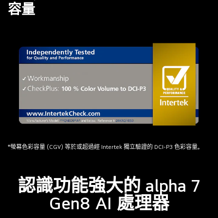
螢
容量
幕
展
示
着
一
幅
鮮
明
多
彩
的
藝
經
*螢幕色彩容量 (CGV) 等於或超過經 Intertek 獨立驗證的 DCI-P3 色彩容量。
術
Intertrek
作
認
品，
認識功能強大的 alpha 7
證，
展
具
Gen8 AI 處理器
現
備
QNED
DCI-