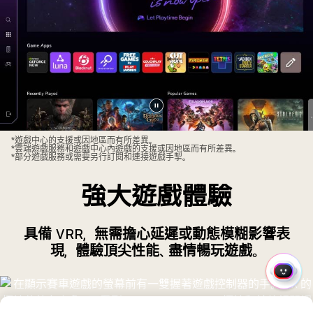
暫
停
*遊戲中心的支援或因地區而有所差異。
*雲端遊戲服務和遊戲中心內遊戲的支援或因地區而有所差異。
影
*部分遊戲服務或需要另行訂閱和連接遊戲手掣。
片
強大遊戲體驗
具備 VRR，無需擔心延遲或動態模糊影響表
現，體驗頂尖性能、盡情暢玩遊戲。
快
速
選