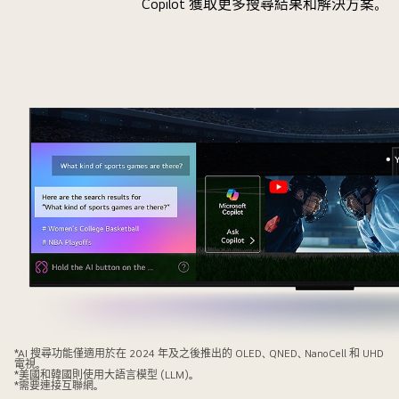
Copilot 獲取更多搜尋結果和解決方案。
特
*AI 搜尋功能僅適用於在 2024 年及之後推出的 OLED、QNED、NanoCell 和 UHD
電視。
寫
*美國和韓國則使用大語言模型 (LLM)。
*需要連接互聯網。
LG