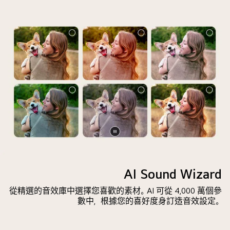
送
的
前
訊
縮
方。
息，
圖
螢
表
作
幕
示
出
顯
螢
回
示
幕
應。
LG
太
彈
AI
暗。
出
所
聊
可
發
天
詢
出
機
暫
問
的
械
停
Microsoft
專
人
影
Copilot
AI Sound Wizard
屬
為
片
的
問
該
從精選的音效庫中選擇您喜歡的素材。AI 可從 4,000 萬個參
提
候
請
數中，根據您的喜好度身訂造音效設定。
示。
語，
求
當
提