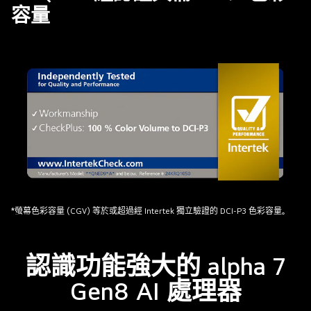
螢
容量
幕
展
示
着
一
幅
鮮
明
多
彩
的
藝
經
*螢幕色彩容量 (CGV) 等於或超過經 Intertek 獨立驗證的 DCI-P3 色彩容量。
術
Intertrek
作
認
品，
認識功能強大的 alpha 7
證，
展
具
Gen8 AI 處理器
現
備
QNED
DCI-