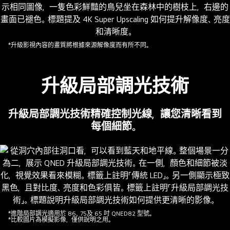
對
比
的
能
*升級影視內容的畫質將根據來源解像度而有所不同。
力。
LG
QNED
升級局部調光技術
AI
標
誌
升級局部調光技術精確控制光線，讓您清晰看到
清
每個細節。
晰
可
見。
標
題
為
「Dynamic
*進階局部調光適用於 86、75及 65 吋 QNED82 型號。
*比較圖片為模擬影像，僅供說明之用。
QNED