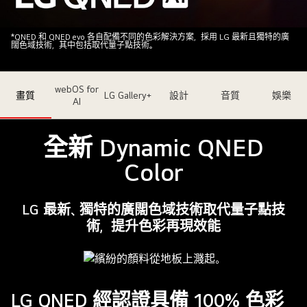
多
*QNED 和 QNED evo 各自配備不同的色彩解決方案，採用 LG 最新且獨特的廣
闊色域技術，其中包括取代量子點技術。
彩
的
深
webOS for
畫質
LG Gallery+
設計
音質
娛樂
色
AI
背
景
全新 Dynamic QNED
下
Color
放
置
着
LG 最新、獨特的廣闊色域技術取代量子點技
一
術，提升色彩再現效能
部
LG
QNED
電
LG QNED 經認證具備 100% 色彩
視。