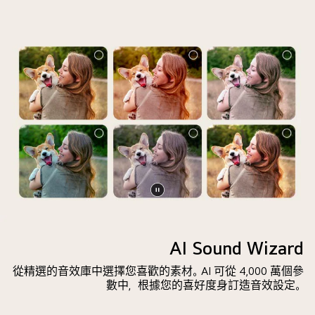
容
幕
送
的
前
訊
縮
方。
息，
圖
螢
表
作
幕
示
出
顯
螢
回
示
幕
應。
LG
太
彈
AI
暗。
出
所
聊
可
發
天
詢
出
機
暫
問
的
械
Screen
停
Microsoft
專
人
of
影
Copilot
AI Sound Wizard
屬
為
a
片
的
問
該
從精選的音效庫中選擇您喜歡的素材。AI 可從 4,000 萬個參
user
提
候
請
數中，根據您的喜好度身訂造音效設定。
going
示。
語，
求
through
當
提