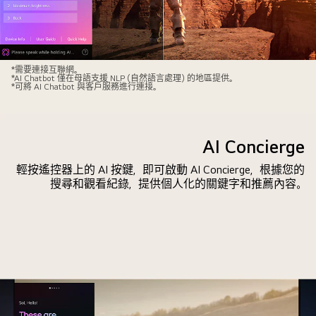
and
小
recommends
型
personalized
聊
content.
天
LG
*需要連接互聯網。
視
*AI Chatbot 僅在母語支援 NLP (自然語言處理) 的地區提供。
QNED
*可將 AI Chatbot 與客戶服務進行連接。
窗
電
正
視
顯
螢
AI Concierge
示
幕
用
上
輕按遙控器上的 AI 按鍵，即可啟動 AI Concierge，根據您的
家
搜尋和觀看紀錄，提供個人化的關鍵字和推薦內容。
正
如
在
何
播
詢
放
問
科
有
幻
哪
影
些
視
體