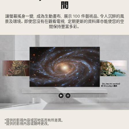
徽
間
章。
讓螢幕搖身一變，成為生動畫布，展示 100 件藝術品、令人沉醉的風
景及環境。即使您沒有在觀看電視，定期更新的資料庫亦能使您的空
間保持豐富多彩。
播
暫
放
停
影
影
*提供的影視內容或因地區而有所差異。
片
片
*提供的影視內容或隨時更改。