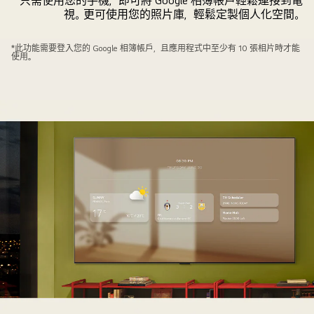
只需使用您的手機，即可將 Google 相簿帳戶輕鬆連接到電
視。更可使用您的照片庫，輕鬆定製個人化空間。
掛
*此功能需要登入您的 Google 相簿帳戶，且應用程式中至少有 10 張相片時才能
使用。
牆
安
裝
的
LG
電
視，
前
景
為
手
機。
畫
面
顯