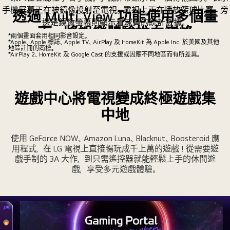
透過 Multi View 功能使用多個畫
面，將娛樂體驗推向巔峰
*兩個畫面套用相同影音設定。
*Apple、Apple 標誌、Apple TV、AirPlay 及 HomeKit 為 Apple Inc. 於美國及其他
地區註冊的商標。
Multi View 功能讓電視發揮最大效能。透過 Google Cast 和
*AirPlay 2、HomeKit 及 Google Cast 的支援或因應不同地區而有所差異。
AirPlay 鏡像投射裝置畫面至電視。將螢幕分成兩個獨立視窗
畫面，享受流暢無縫的多螢幕娛樂體驗。
遊戲中心將電視變成終極遊戲集
中地
使用 GeForce NOW、Amazon Luna、Blacknut、Boosteroid 應
用程式，在 LG 電視上直接暢玩成千上萬的遊戲！從需要遊
戲手制的 3A 大作，到只需遙控器就能輕鬆上手的休閒遊
戲，享受多元遊戲體驗。