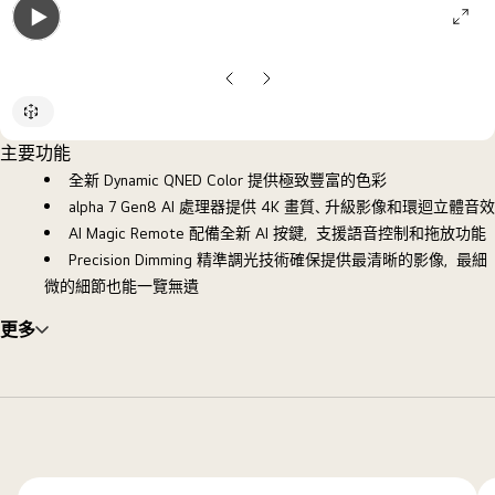
ope
Open
galle
gallery
pop
上
下
popup
一
一
張
張
主要功能
投
投
全新 Dynamic QNED Color 提供極致豐富的色彩
影
影
alpha 7 Gen8 AI 處理器提供 4K 畫質、升級影像和環迴立體音效
片
片
AI Magic Remote 配備全新 AI 按鍵，支援語音控制和拖放功能
Precision Dimming 精準調光技術確保提供最清晰的影像，最細
微的細節也能一覽無遺
更多