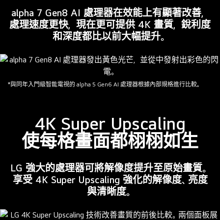
的
P3
alpha 7 Gen8 AI 處理器在效能上有顯著改善，
色
100%
處理速度更快，現在更可提供 4K 畫質，銳利度
彩
色
和深度都比以前大幅提升。
技
彩
術，
容
還
量。
有
*與同年入門級智能電視的 alpha 5 Gen6 AI 處理器根據內部規格進行比較。
能
夠
表
4K Super Upscaling
現
使每格畫面都栩栩如生
廣
泛
色
LG 強大的處理器可將解像度提升至原始畫質。
調
享受 4K Super Upscaling 強化的解像度、亮度
和
與清晰度。
優
異