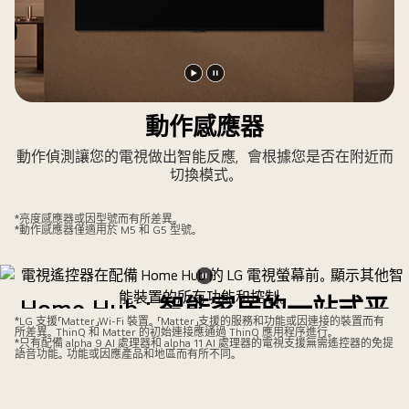
播
暫
放
停
動作感應器
影
影
動作偵測讓您的電視做出智能反應，會根據您是否在附近而
片
片
切換模式。
*亮度感應器或因型號而有所差異。
*動作感應器僅適用於 M5 和 G5 型號。
暫
Home Hub：智能家居的一站式平
停
*LG 支援「Matter」Wi-Fi 裝置。「Matter」支援的服務和功能或因連接的裝置而有
台
所差異。ThinQ 和 Matter 的初始連接應通過 ThinQ 應用程序進行。
影
*只有配備 alpha 9 AI 處理器和 alpha 11 AI 處理器的電視支援無需遙控器的免提
語音功能。功能或因應產品和地區而有所不同。
片
流暢管理不同 LG 家電、Google Home 及更多其他裝置。簡單
易用的控制面板，讓您輕鬆掌控家中所有設備，享受極致便
利的生活。