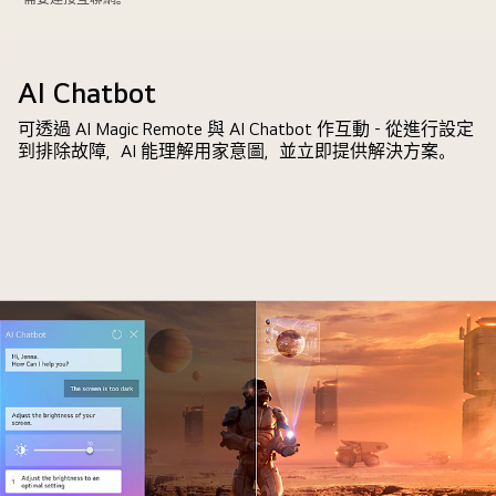
LG
ID
QNED
recognizes
電
each
AI Chatbot
視
user's
螢
可透過 AI Magic Remote 與 AI Chatbot 作互動 - 從進行設定
voice
幕
到排除故障，AI 能理解用家意圖，並立即提供解決方案。
signature.
顯
The
示
webOS
AI
interface
搜
then
尋
shows
功
how
能
the
如
AI
何
automatically
運
switches
作。
the
一
account
個