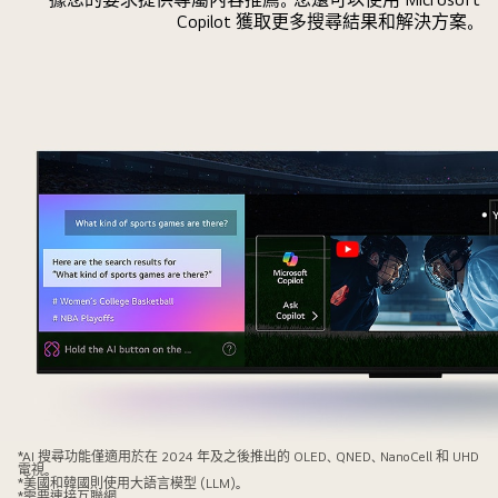
AI
Copilot 獲取更多搜尋結果和解決方案。
TV.
A
circle
appears
around
the
person
holding
the
remote
showing
their
name.
This
showcases
how
特
*AI 搜尋功能僅適用於在 2024 年及之後推出的 OLED、QNED、NanoCell 和 UHD
AI
電視。
寫
*美國和韓國則使用大語言模型 (LLM)。
Voice
*需要連接互聯網。