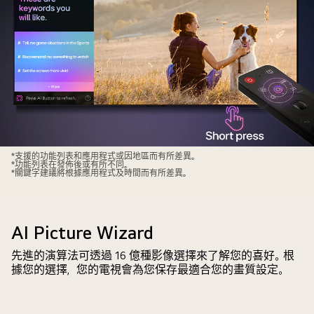
內
育
容。
賽
螢
事。
幕
AI
顯
搜
示
尋
AI
功
Chatbot
能
介
透
LG
面。
*支援的功能列表和應用程式或因地區而有所差異。
*功能列表在發佈後或有所不同。
過
AI
用
*關鍵字建議將根據應用程式及時間而有所差異。
聊
Magic
家
天
Remote
給
和
置
聊
AI Picture Wizard
顯
於
天
示
LG
先進的演算法可透過 16 億種影像選擇來了解您的喜好。根
機
影
據您的選擇，您的電視會為您保存最適合您的畫質設定。
電
械
視
視
人
內
螢
傳