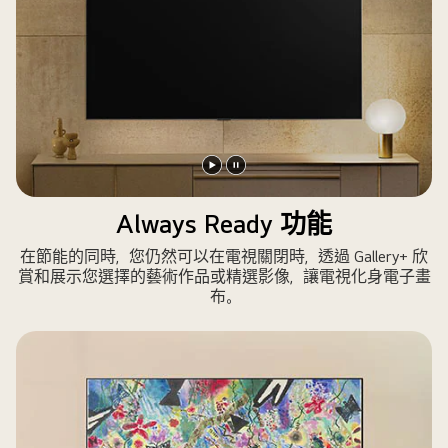
播
暫
放
停
Always Ready 功能
影
影
在節能的同時，您仍然可以在電視關閉時，透過 Gallery+ 欣
片
片
賞和展示您選擇的藝術作品或精選影像，讓電視化身電子畫
布。