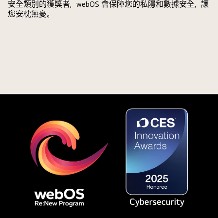
歷
一
安全類別的獲獎者，webOS 會保障您的私隱和數據安全，讓
through
appears
史
您安枕無憂。
側
the
and
所
較
AI
a
設
亮，
Picture
landscape
定。
展
Wizard
image
遙
示
personalization
is
控
AI
process.
shown
器
Chatbot
Series
being
旁
如
of
enhanced
邊
何
pictures
from
有
自
are
left
一
動
shown
to
個
為
with
right.
圖
用
user's
示
家
selections
和
解
being
標
決
highlighted.
籤，
問
A
顯
題。
loading