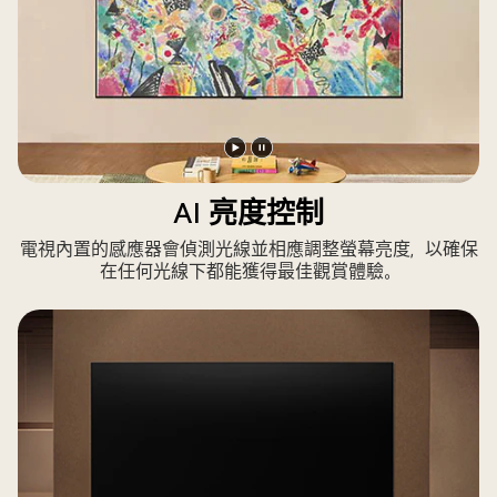
播
暫
放
停
AI 亮度控制
影
影
電視內置的感應器會偵測光線並相應調整螢幕亮度，以確保
片
片
在任何光線下都能獲得最佳觀賞體驗。