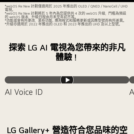
示
webOS
icon
*webOS Re:New 計劃僅適用於 2025 年推出的 OLED / QNED / NanoCell / UHD
電視。
只
Re:New
appears
*webOS Re:New 計劃將於 5 年內為您提供共 4 次的 webOS 升級，門檻為預設
的 webOS 版本，升級日程由月末至年初不等。
要
Program
and
*功能或會有所更改，某些功能、應用程式和服務更新或因應型號而有所差異。
*升級亦適用於 2022 年推出的 OLED 和 2023 年推出的 UHD 及以上型號。
輕
標
a
輕
誌
landscape
一
和
image
探索 LG AI 電視為您帶來的非凡
按
名
is
AI
體驗！
稱，
shown
按
旁
being
鍵
邊
enhanced
就
有
from
能
播
2025
left
AI Voice ID
使
放
CES
to
用
影
創
right.
AI
片
新
Concierge
獎
功
得
能。
獎
LG Gallery+ 營造符合您品味的空