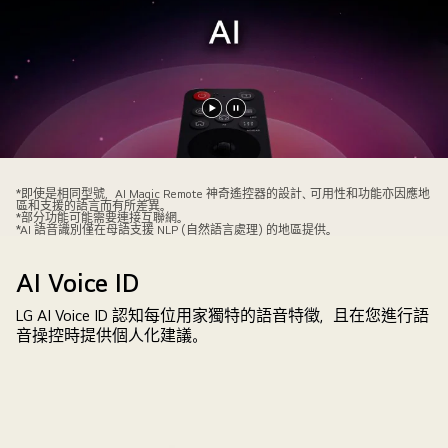
播
暫
放
停
影
影
*即使是相同型號，AI Magic Remote 神奇遙控器的設計、可用性和功能亦因應地
片
片
區和支援的語言而有所差異。
*部分功能可能需要連接互聯網。
*AI 語音識別僅在母語支援 NLP (自然語言處理) 的地區提供。
AI Voice ID
LG AI Voice ID 認知每位用家獨特的語音特徵，且在您進行語
音操控時提供個人化建議。