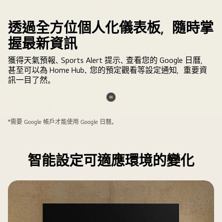
示
在
透過全方位個人化儀表板，隨時掌
LG
電
握最新資訊
視
獲得天氣預報、Sports Alert 提示、查看您的 Google 日曆，
上
甚至可以為 Home Hub、您的預定觀看等設定通知，重要資
設
訊一目了然。
定
Google
相
暫
簿
停
*需要 Google 帳戶才能使用 Google 日曆。
的
影
過
片
程。
智能設定可適應環境的變化