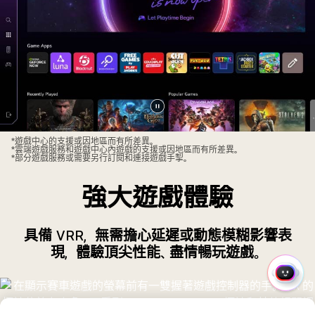
暫
停
*遊戲中心的支援或因地區而有所差異。
*雲端遊戲服務和遊戲中心內遊戲的支援或因地區而有所差異。
影
*部分遊戲服務或需要另行訂閱和連接遊戲手掣。
片
強大遊戲體驗
具備 VRR，無需擔心延遲或動態模糊影響表
現，體驗頂尖性能、盡情暢玩遊戲。
快
速
選