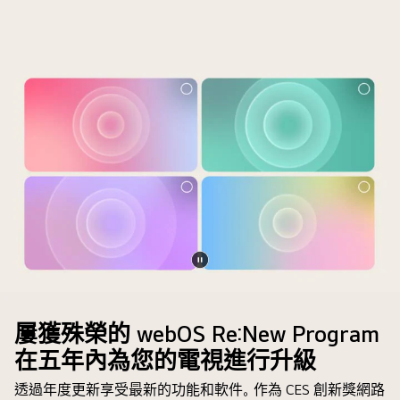
the
中
供
AI
的
解
Picture
定
決
Wizard
制
方
personalization
關
案。
process.
鍵
整
Series
詞
個
of
是
畫
pictures
根
面
are
據
一
shown
用
分
with
家
為
user's
的
二。
暫
selections
搜
一
Screen
停
being
尋
側
of
影
屢獲殊榮的 webOS Re:New Program
highlighted.
和
較
a
片
A
在五年內為您的電視進行升級
觀
暗，
user
loading
看
另
going
透過年度更新享受最新的功能和軟件。作為 CES 創新獎網路
icon