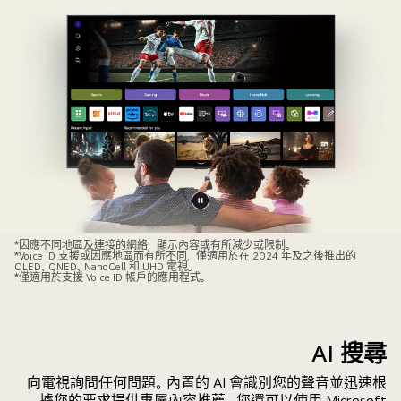
暫
Family
停
*因應不同地區及連接的網絡，顯示內容或有所減少或限制。
*Voice ID 支援或因應地區而有所不同，僅適用於在 2024 年及之後推出的
of
影
OLED、QNED、NanoCell 和 UHD 電視。
*僅適用於支援 Voice ID 帳戶的應用程式。
four
片
is
gathered
AI 搜尋
around
an
向電視詢問任何問題。內置的 AI 會識別您的聲音並迅速根
LG
據您的要求提供專屬內容推薦。您還可以使用 Microsoft