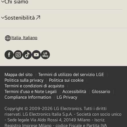
Chi siamo
Attivazione
menu
Sostenibilità
Attivazione
menu
Italia, Italiano
Mappa del sito
Termini di utilizzo del servizio LGE
Politica sulla privacy
Politica sui cookie
Termini e condizioni di acquisto
Termini d'uso e Note Legali
Accessibilità
Glossario
Compliance Information
LG Privacy
Copyright © 2009-2026 LG Electronics. Tutti i diritti
riservati. LG Electronics Italia S.p.A. - Società con socio unico
- Sede legale Via Aldo Rossi 4, 20149 Milano - Iscriz.
Registro Imprese Milano - codice Fiscale e Partita IVA