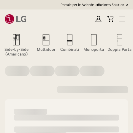
Portale per le Aziende
Business Solution
Accedi
Cart
Open
/
Menu
Registrati
Side-by-Side
Multidoor
Combinati
Monoporta
Doppia Porta
(Americano)