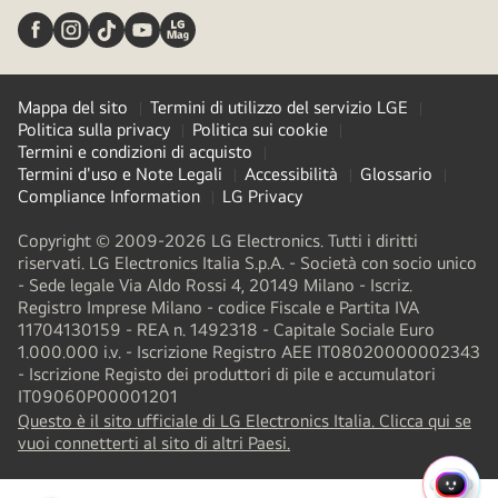
Mappa del sito
Termini di utilizzo del servizio LGE
Politica sulla privacy
Politica sui cookie
Termini e condizioni di acquisto
Termini d'uso e Note Legali
Accessibilità
Glossario
Compliance Information
LG Privacy
Copyright © 2009-2026 LG Electronics. Tutti i diritti
riservati. LG Electronics Italia S.p.A. - Società con socio unico
- Sede legale Via Aldo Rossi 4, 20149 Milano - Iscriz.
Registro Imprese Milano - codice Fiscale e Partita IVA
11704130159 - REA n. 1492318 - Capitale Sociale Euro
1.000.000 i.v. - Iscrizione Registro AEE IT08020000002343​
- Iscrizione Registo dei produttori di pile e accumulatori
IT09060P00001201
Questo è il sito ufficiale di LG Electronics Italia. Clicca qui se
(
opens
vuoi connetterti al sito di altri Paesi.
in
a
MENU