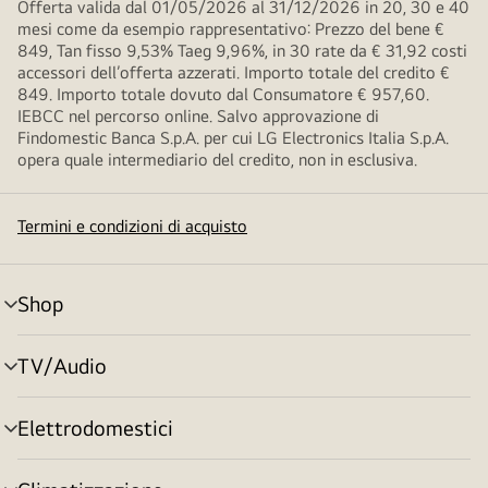
Offerta valida dal 01/05/2026 al 31/12/2026 in 20, 30 e 40
mesi come da esempio rappresentativo: Prezzo del bene €
849, Tan fisso 9,53% Taeg 9,96%, in 30 rate da € 31,92 costi
accessori dell’offerta azzerati. Importo totale del credito €
849. Importo totale dovuto dal Consumatore € 957,60.
IEBCC nel percorso online. Salvo approvazione di
Findomestic Banca S.p.A. per cui LG Electronics Italia S.p.A.
opera quale intermediario del credito, non in esclusiva.
Termini e condizioni di acquisto
Shop
Attivazione
menu
TV/Audio
Attivazione
menu
Elettrodomestici
Attivazione
menu