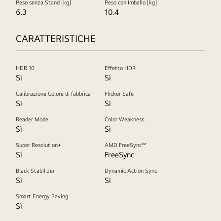
Peso senza Stand [kg]
Peso con Imballo [kg]
6.3
10.4
CARATTERISTICHE
HDR 10
Effetto HDR
Sì
Sì
Calibrazione Colore di fabbrica
Flicker Safe
Sì
Sì
Reader Mode
Color Weakness
Sì
Sì
Super Resolution+
AMD FreeSync™
Sì
FreeSync
Black Stabilizer
Dynamic Action Sync
Sì
Sì
Smart Energy Saving
Sì