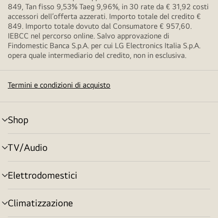
849, Tan fisso 9,53% Taeg 9,96%, in 30 rate da € 31,92 costi
accessori dell’offerta azzerati. Importo totale del credito €
849. Importo totale dovuto dal Consumatore € 957,60.
IEBCC nel percorso online. Salvo approvazione di
Findomestic Banca S.p.A. per cui LG Electronics Italia S.p.A.
opera quale intermediario del credito, non in esclusiva.
Termini e condizioni di acquisto
Shop
Attivazione
menu
TV/Audio
Attivazione
menu
Elettrodomestici
Attivazione
menu
Climatizzazione
Attivazione
menu