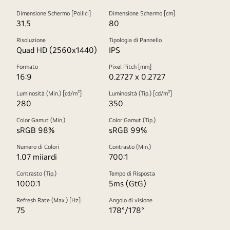
Dimensione Schermo [Pollici]
Dimensione Schermo [cm]
31.5
80
Risoluzione
Tipologia di Pannello
Quad HD (2560x1440)
IPS
Formato
Pixel Pitch [mm]
16:9
0.2727 x 0.2727
Luminosità (Min.) [cd/m²]
Luminosità (Tip.) [cd/m²]
280
350
Color Gamut (Min.)
Color Gamut (Tip.)
sRGB 98%
sRGB 99%
Numero di Colori
Contrasto (Min.)
1.07 miiardi
700:1
Contrasto (Tip.)
Tempo di Risposta
1000:1
5ms (GtG)
Refresh Rate (Max.) [Hz]
Angolo di visione
75
178°/178°