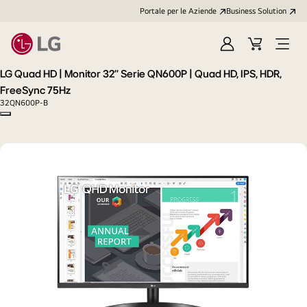
Portale per le Aziende
Business Solution
Accedi
Cart
Open
/
Menu
LG Quad HD | Monitor 32'' Serie QN600P | Quad HD, IPS, HDR,
Registrati
FreeSync 75Hz
32QN600P-B
Copy model name