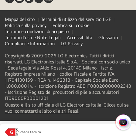
Mappa del sito
Termini di utilizzo del servizio LGE
Politica sulla privacy
Politica sui cookie
Termini e condizioni di acquisto
Termini d'uso e Note Legali
Accessibilità
Glossario
Compliance Information
LG Privacy
Copyright © 2009-2026 LG Electronics. Tutti i diritti
riservati. LG Electronics Italia S.p.A. - Società con socio unico
- Sede legale Via Aldo Rossi 4, 20149 Milano - Iscriz.
Registro Imprese Milano - codice Fiscale e Partita IVA
11704130159 - REA n. 1492318 - Capitale Sociale Euro
1.000.000 i.v. - Iscrizione Registro AEE IT08020000002343​
- Iscrizione Registo dei produttori di pile e accumulatori
IT09060P00001201
Questo è il sito ufficiale di LG Electronics Italia. Clicca qui se
(
opens
vuoi connetterti al sito di altri Paesi.
in
a
MENU
new
LG Jeong-Do Management Ethics Hotline
Scheda tecnica
RAPI
(
opens
tab
)