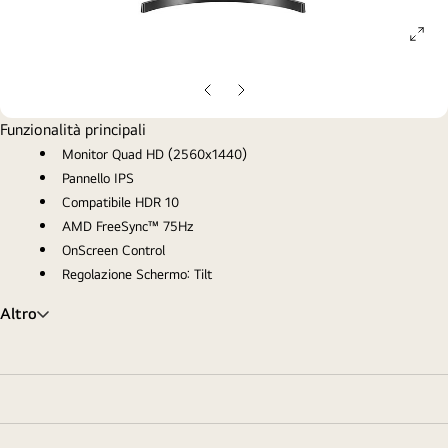
ope
gall
pop
Slide
Slide
precedente
successiva
Funzionalità principali
Monitor Quad HD (2560x1440)
Pannello IPS
Compatibile HDR 10
AMD FreeSync™ 75Hz
OnScreen Control
Regolazione Schermo: Tilt
Altro