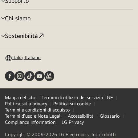
Supporto
Attivazione
menu
Chi siamo
Attivazione
menu
Sostenibilità
Attivazione
menu
Italia, Italiano
Mappa del sito
Termini di utilizzo del servizio LGE
Politica sulla privacy
Politica sui cookie
Termini e condizioni di acquisto
Termini d'uso e Note Legali
Accessibilità
Glossario
Compliance Information
LG Privacy
Copyright © 2009-2026 LG Electronics. Tutti i diritti