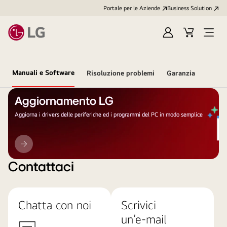
Portale per le Aziende
Business Solution
Accedi
Cart
Open
/
Menu
Registrati
Manuali e Software
Risoluzione problemi
Garanzia
Aggiornamento LG
Aggiorna i drivers delle periferiche ed i programmi del PC in modo semplice
Aggiornamento
LG
Contattaci
Chatta con noi
Scrivici
un’e-mail