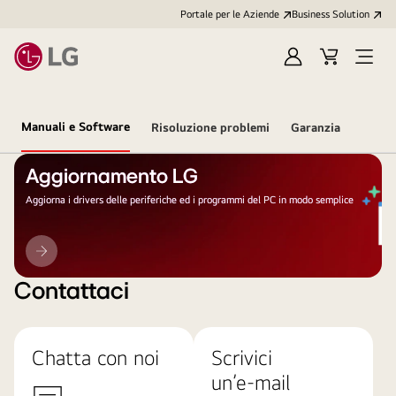
Portale per le Aziende
Business Solution
Accedi
Cart
Open
/
Menu
Registrati
Manuali e Software
Risoluzione problemi
Garanzia
Aggiornamento LG
Aggiorna i drivers delle periferiche ed i programmi del PC in modo semplice
Aggiornamento
LG
Contattaci
Chatta con noi
Scrivici
un’e-mail