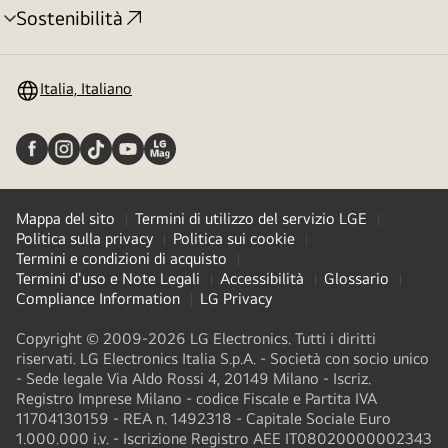
Sostenibilità
Attivazione
menu
Italia, Italiano
Mappa del sito
Termini di utilizzo del servizio LGE
Politica sulla privacy
Politica sui cookie
Termini e condizioni di acquisto
Termini d'uso e Note Legali
Accessibilità
Glossario
Compliance Information
LG Privacy
Copyright © 2009-2026 LG Electronics. Tutti i diritti
riservati. LG Electronics Italia S.p.A. - Società con socio unico
- Sede legale Via Aldo Rossi 4, 20149 Milano - Iscriz.
Registro Imprese Milano - codice Fiscale e Partita IVA
11704130159 - REA n. 1492318 - Capitale Sociale Euro
1.000.000 i.v. - Iscrizione Registro AEE IT08020000002343​