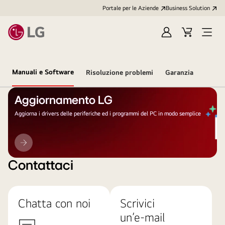
Portale per le Aziende
Business Solution
Accedi
Cart
Open
/
Menu
Registrati
Manuali e Software
Risoluzione problemi
Garanzia
Aggiornamento LG
Aggiorna i drivers delle periferiche ed i programmi del PC in modo semplice
Aggiornamento
LG
Contattaci
Chatta con noi
Scrivici
un’e-mail