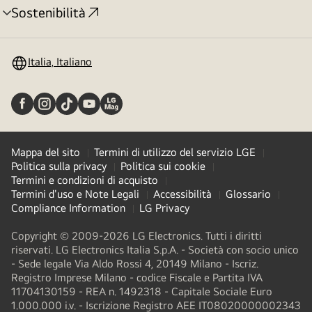
Sostenibilità
Attivazione
menu
Italia, Italiano
Mappa del sito
Termini di utilizzo del servizio LGE
Politica sulla privacy
Politica sui cookie
Termini e condizioni di acquisto
Termini d'uso e Note Legali
Accessibilità
Glossario
Compliance Information
LG Privacy
Copyright © 2009-2026 LG Electronics. Tutti i diritti
riservati. LG Electronics Italia S.p.A. - Società con socio unico
- Sede legale Via Aldo Rossi 4, 20149 Milano - Iscriz.
Registro Imprese Milano - codice Fiscale e Partita IVA
11704130159 - REA n. 1492318 - Capitale Sociale Euro
1.000.000 i.v. - Iscrizione Registro AEE IT08020000002343​