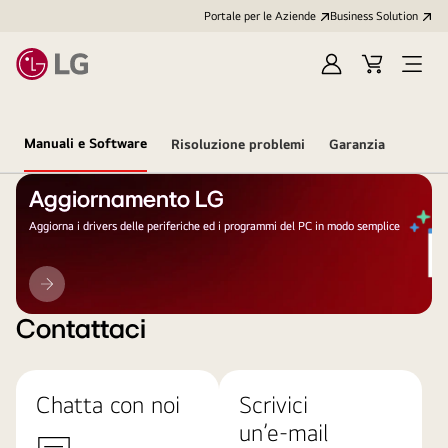
Portale per le Aziende
Business Solution
Accedi
Cart
Open
/
Menu
Registrati
Manuali e Software
Risoluzione problemi
Garanzia
Aggiornamento LG
Aggiorna i drivers delle periferiche ed i programmi del PC in modo semplice
Aggiornamento
LG
Contattaci
Chatta con noi
Scrivici
un’e-mail