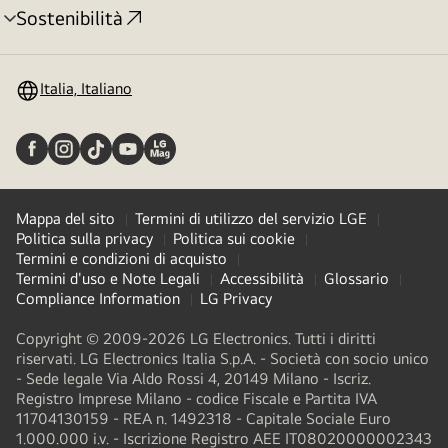
Sostenibilità
Attivazione
menu
Italia, Italiano
Mappa del sito
Termini di utilizzo del servizio LGE
Politica sulla privacy
Politica sui cookie
Termini e condizioni di acquisto
Termini d'uso e Note Legali
Accessibilità
Glossario
Compliance Information
LG Privacy
Copyright © 2009-2026 LG Electronics. Tutti i diritti
riservati. LG Electronics Italia S.p.A. - Società con socio unico
- Sede legale Via Aldo Rossi 4, 20149 Milano - Iscriz.
Registro Imprese Milano - codice Fiscale e Partita IVA
11704130159 - REA n. 1492318 - Capitale Sociale Euro
1.000.000 i.v. - Iscrizione Registro AEE IT08020000002343​