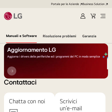
Portale per le Aziende
Business Solution
Accedi
Cart
Open
/
Menu
Registrati
Manuali e Software
Risoluzione problemi
Garanzia
Aggiornamento LG
Aggiorna i drivers delle periferiche ed i programmi del PC in modo semplice
Aggiornamento
LG
Contattaci
Chatta con noi
Scrivici
un’e-mail