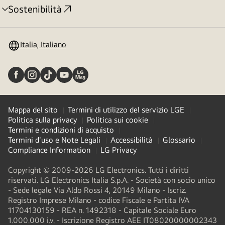
Sostenibilità
Attivazione
menu
Italia, Italiano
Mappa del sito
Termini di utilizzo del servizio LGE
Politica sulla privacy
Politica sui cookie
Termini e condizioni di acquisto
Termini d'uso e Note Legali
Accessibilità
Glossario
Compliance Information
LG Privacy
Copyright © 2009-2026 LG Electronics. Tutti i diritti
riservati. LG Electronics Italia S.p.A. - Società con socio unico
- Sede legale Via Aldo Rossi 4, 20149 Milano - Iscriz.
Registro Imprese Milano - codice Fiscale e Partita IVA
11704130159 - REA n. 1492318 - Capitale Sociale Euro
1.000.000 i.v. - Iscrizione Registro AEE IT08020000002343​