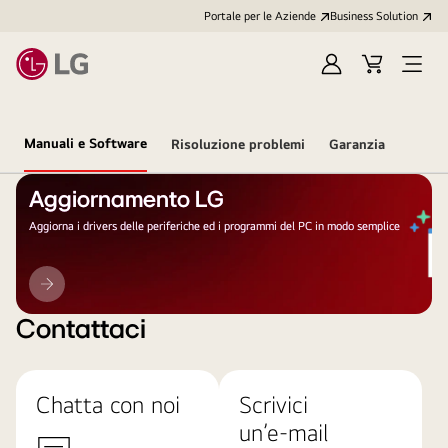
Portale per le Aziende
Business Solution
Accedi
Cart
Open
/
Menu
Registrati
Manuali e Software
Risoluzione problemi
Garanzia
Aggiornamento LG
Aggiorna i drivers delle periferiche ed i programmi del PC in modo semplice
Aggiornamento
LG
Contattaci
Chatta con noi
Scrivici
un’e-mail