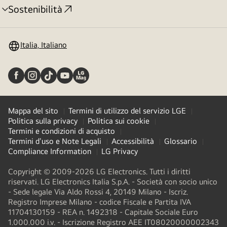
Sostenibilità
Attivazione
menu
Italia, Italiano
Mappa del sito
Termini di utilizzo del servizio LGE
Politica sulla privacy
Politica sui cookie
Termini e condizioni di acquisto
Termini d'uso e Note Legali
Accessibilità
Glossario
Compliance Information
LG Privacy
Copyright © 2009-2026 LG Electronics. Tutti i diritti
riservati. LG Electronics Italia S.p.A. - Società con socio unico
- Sede legale Via Aldo Rossi 4, 20149 Milano - Iscriz.
Registro Imprese Milano - codice Fiscale e Partita IVA
11704130159 - REA n. 1492318 - Capitale Sociale Euro
1.000.000 i.v. - Iscrizione Registro AEE IT08020000002343​