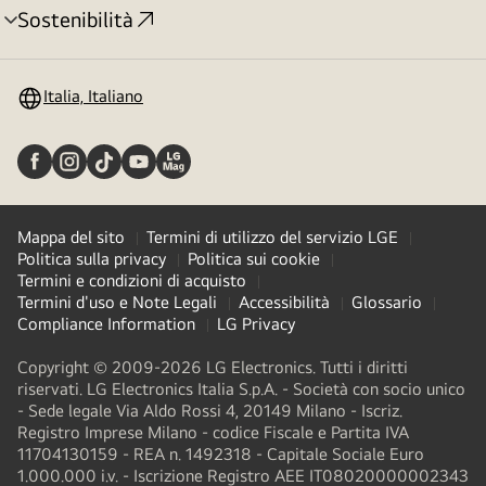
Sostenibilità
Attivazione
menu
Italia, Italiano
Mappa del sito
Termini di utilizzo del servizio LGE
Politica sulla privacy
Politica sui cookie
Termini e condizioni di acquisto
Termini d'uso e Note Legali
Accessibilità
Glossario
Compliance Information
LG Privacy
Copyright © 2009-2026 LG Electronics. Tutti i diritti
riservati. LG Electronics Italia S.p.A. - Società con socio unico
- Sede legale Via Aldo Rossi 4, 20149 Milano - Iscriz.
Registro Imprese Milano - codice Fiscale e Partita IVA
11704130159 - REA n. 1492318 - Capitale Sociale Euro
1.000.000 i.v. - Iscrizione Registro AEE IT08020000002343​