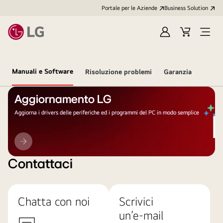
Portale per le Aziende
Business Solution
Accedi
Cart
Open
/
Menu
Registrati
Manuali e Software
Risoluzione problemi
Garanzia
Aggiornamento LG
Aggiorna i drivers delle periferiche ed i programmi del PC in modo semplice
Aggiornamento
LG
Contattaci
Chatta con noi
Scrivici
un’e-mail