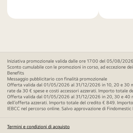
di
di
più
più
Iniziativa promozionale valida dalle ore 17:00 del 05/08/2026
Sconto cumulabile con le promozioni in corso, ad eccezione d
Benefits
Messaggio pubblicitario con finalità promozionale
Offerta valida dal 01/05/2026 al 31/12/2026 in 10, 20 e 30 m
rate da 30 € spese e costi accessori azzerati. Importo totale
Offerta valida dal 01/05/2026 al 31/12/2026 in 20, 30 e 40 m
dell’offerta azzerati. Importo totale del credito € 849. Impo
IEBCC nel percorso online. Salvo approvazione di Findomestic Ban
Termini e condizioni di acquisto