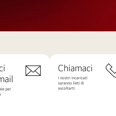
ci
Chiamaci
mail
I nostri incaricati
saranno lieti di
ascoltarti
ale per
ù
Scopri