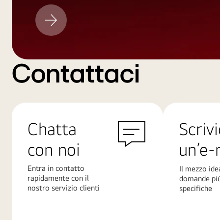
Aggiornamento
LG
Contattaci
Chatta
Scrivi
con noi
un’e-
Entra in contatto
Il mezzo ide
rapidamente con il
domande pi
nostro servizio clienti
specifiche
Scopri
Scopri