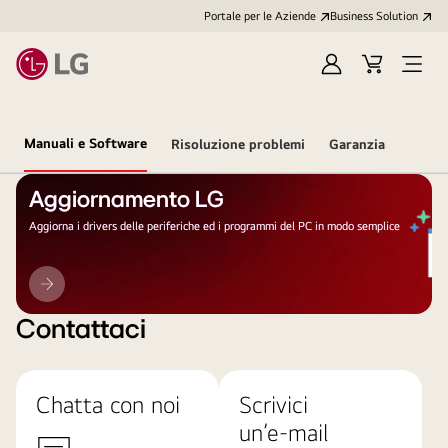
Portale per le Aziende
Business Solution
Accedi
Cart
Open
/
Menu
Registrati
Manuali e Software
Risoluzione problemi
Garanzia
Aggiornamento LG
Aggiorna i drivers delle periferiche ed i programmi del PC in modo semplice
Aggiornamento
LG
Contattaci
Chatta con noi
Scrivici
un’e-mail