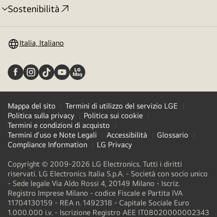
Sostenibilità
Attivazione
menu
Italia, Italiano
Mappa del sito
Termini di utilizzo del servizio LGE
Politica sulla privacy
Politica sui cookie
Termini e condizioni di acquisto
Termini d'uso e Note Legali
Accessibilità
Glossario
Compliance Information
LG Privacy
Copyright © 2009-2026 LG Electronics. Tutti i diritti
riservati. LG Electronics Italia S.p.A. - Società con socio unico
- Sede legale Via Aldo Rossi 4, 20149 Milano - Iscriz.
Registro Imprese Milano - codice Fiscale e Partita IVA
11704130159 - REA n. 1492318 - Capitale Sociale Euro
1.000.000 i.v. - Iscrizione Registro AEE IT08020000002343​