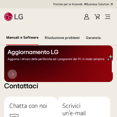
Portale per le Aziende
Business Solution
Accedi
Cart
Open
/
Menu
Registrati
Manuali e Software
Risoluzione problemi
Garanzia
Aggiornamento LG
Aggiorna i drivers delle periferiche ed i programmi del PC in modo semplice
Aggiornamento
LG
Contattaci
Chatta con noi
Scrivici
un’e-mail