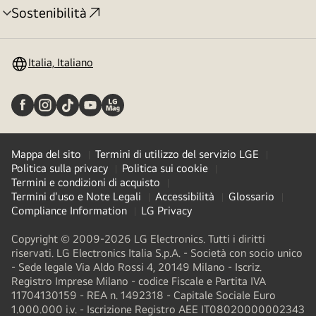
Sostenibilità
Attivazione
menu
Italia, Italiano
Mappa del sito
Termini di utilizzo del servizio LGE
Politica sulla privacy
Politica sui cookie
Termini e condizioni di acquisto
Termini d'uso e Note Legali
Accessibilità
Glossario
Compliance Information
LG Privacy
Copyright © 2009-2026 LG Electronics. Tutti i diritti
riservati. LG Electronics Italia S.p.A. - Società con socio unico
- Sede legale Via Aldo Rossi 4, 20149 Milano - Iscriz.
Registro Imprese Milano - codice Fiscale e Partita IVA
11704130159 - REA n. 1492318 - Capitale Sociale Euro
1.000.000 i.v. - Iscrizione Registro AEE IT08020000002343​