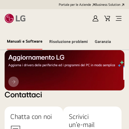
Portale per le Aziende
Business Solution
Accedi
Cart
Open
/
Menu
Registrati
Manuali e Software
Risoluzione problemi
Garanzia
Aggiornamento LG
Aggiorna i drivers delle periferiche ed i programmi del PC in modo semplice
Aggiornamento
LG
Contattaci
Chatta con noi
Scrivici
un’e-mail