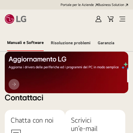
Portale per le Aziende
Business Solution
Accedi
Cart
Open
/
Menu
Registrati
Manuali e Software
Risoluzione problemi
Garanzia
Aggiornamento LG
Aggiorna i drivers delle periferiche ed i programmi del PC in modo semplice
Aggiornamento
LG
Contattaci
Chatta con noi
Scrivici
un’e-mail