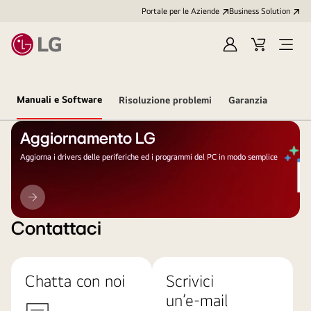
Portale per le Aziende
Business Solution
Accedi
Cart
Open
/
Menu
Registrati
Manuali e Software
Risoluzione problemi
Garanzia
Aggiornamento LG
Aggiorna i drivers delle periferiche ed i programmi del PC in modo semplice
Aggiornamento
LG
Contattaci
Chatta con noi
Scrivici
un’e-mail