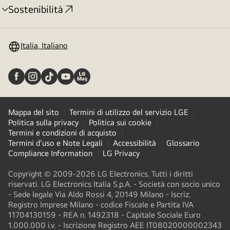
Sostenibilità
Attivazione
menu
Italia, Italiano
Mappa del sito
Termini di utilizzo del servizio LGE
Politica sulla privacy
Politica sui cookie
Termini e condizioni di acquisto
Termini d'uso e Note Legali
Accessibilità
Glossario
Compliance Information
LG Privacy
Copyright © 2009-2026 LG Electronics. Tutti i diritti
riservati. LG Electronics Italia S.p.A. - Società con socio unico
- Sede legale Via Aldo Rossi 4, 20149 Milano - Iscriz.
Registro Imprese Milano - codice Fiscale e Partita IVA
11704130159 - REA n. 1492318 - Capitale Sociale Euro
1.000.000 i.v. - Iscrizione Registro AEE IT08020000002343​