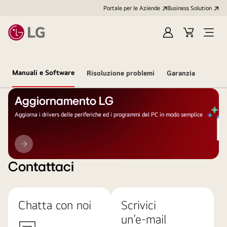
Portale per le Aziende
Business Solution
Accedi
Cart
Open
/
Menu
Registrati
Manuali e Software
Risoluzione problemi
Garanzia
Aggiornamento LG
Aggiorna i drivers delle periferiche ed i programmi del PC in modo semplice
Aggiornamento
LG
Contattaci
Chatta con noi
Scrivici
un’e-mail