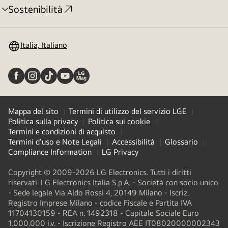
Sostenibilità
Attivazione
menu
Italia, Italiano
Mappa del sito
Termini di utilizzo del servizio LGE
Politica sulla privacy
Politica sui cookie
Termini e condizioni di acquisto
Termini d'uso e Note Legali
Accessibilità
Glossario
Compliance Information
LG Privacy
Copyright © 2009-2026 LG Electronics. Tutti i diritti
riservati. LG Electronics Italia S.p.A. - Società con socio unico
- Sede legale Via Aldo Rossi 4, 20149 Milano - Iscriz.
Registro Imprese Milano - codice Fiscale e Partita IVA
11704130159 - REA n. 1492318 - Capitale Sociale Euro
1.000.000 i.v. - Iscrizione Registro AEE IT08020000002343​