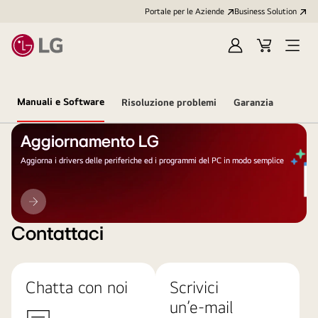
Portale per le Aziende
Business Solution
Accedi
Cart
Open
/
Menu
Registrati
Manuali e Software
Risoluzione problemi
Garanzia
Aggiornamento LG
Aggiorna i drivers delle periferiche ed i programmi del PC in modo semplice
Aggiornamento
LG
Contattaci
Chatta con noi
Scrivici
un’e-mail