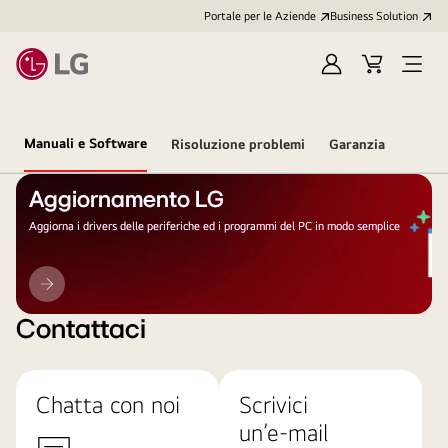
Portale per le Aziende
Business Solution
Accedi
Cart
Open
/
Menu
Registrati
Manuali e Software
Risoluzione problemi
Garanzia
Aggiornamento LG
Aggiorna i drivers delle periferiche ed i programmi del PC in modo semplice
Aggiornamento
LG
Contattaci
Chatta con noi
Scrivici
un’e-mail