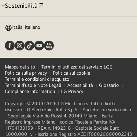
Sostenibilità
Attivazione
menu
Italia, Italiano
Mappa del sito
Termini di utilizzo del servizio LGE
Politica sulla privacy
Politica sui cookie
Termini e condizioni di acquisto
Termini d'uso e Note Legali
Accessibilità
Glossario
Compliance Information
LG Privacy
Copyright © 2009-2026 LG Electronics. Tutti i diritti
riservati. LG Electronics Italia S.p.A. - Società con socio unico
- Sede legale Via Aldo Rossi 4, 20149 Milano - Iscriz.
Registro Imprese Milano - codice Fiscale e Partita IVA
11704130159 - REA n. 1492318 - Capitale Sociale Euro
1.000.000 i.v. - Iscrizione Registro AEE IT08020000002343​