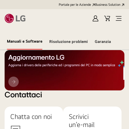
Portale per le Aziende
Business Solution
Accedi
Cart
Open
/
Menu
Registrati
Manuali e Software
Risoluzione problemi
Garanzia
Aggiornamento LG
Aggiorna i drivers delle periferiche ed i programmi del PC in modo semplice
Aggiornamento
LG
Contattaci
Chatta con noi
Scrivici
un’e-mail