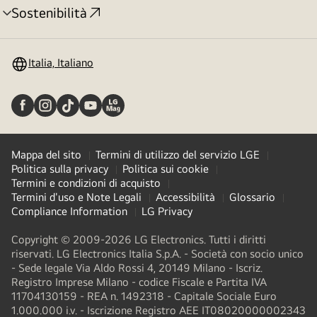
Sostenibilità
Attivazione
menu
Italia, Italiano
Mappa del sito
Termini di utilizzo del servizio LGE
Politica sulla privacy
Politica sui cookie
Termini e condizioni di acquisto
Termini d'uso e Note Legali
Accessibilità
Glossario
Compliance Information
LG Privacy
Copyright © 2009-2026 LG Electronics. Tutti i diritti
riservati. LG Electronics Italia S.p.A. - Società con socio unico
- Sede legale Via Aldo Rossi 4, 20149 Milano - Iscriz.
Registro Imprese Milano - codice Fiscale e Partita IVA
11704130159 - REA n. 1492318 - Capitale Sociale Euro
1.000.000 i.v. - Iscrizione Registro AEE IT08020000002343​