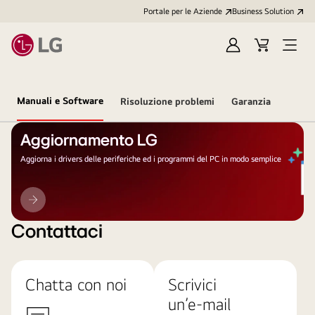
Portale per le Aziende
Business Solution
Accedi
Cart
Open
/
Menu
Registrati
Manuali e Software
Risoluzione problemi
Garanzia
Aggiornamento LG
Aggiorna i drivers delle periferiche ed i programmi del PC in modo semplice
Aggiornamento
LG
Contattaci
Chatta con noi
Scrivici
un’e-mail