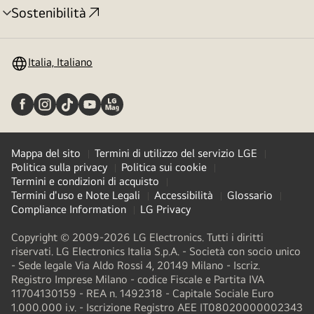
Sostenibilità
Attivazione
menu
Italia, Italiano
Mappa del sito
Termini di utilizzo del servizio LGE
Politica sulla privacy
Politica sui cookie
Termini e condizioni di acquisto
Termini d'uso e Note Legali
Accessibilità
Glossario
Compliance Information
LG Privacy
Copyright © 2009-2026 LG Electronics. Tutti i diritti
riservati. LG Electronics Italia S.p.A. - Società con socio unico
- Sede legale Via Aldo Rossi 4, 20149 Milano - Iscriz.
Registro Imprese Milano - codice Fiscale e Partita IVA
11704130159 - REA n. 1492318 - Capitale Sociale Euro
1.000.000 i.v. - Iscrizione Registro AEE IT08020000002343​