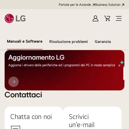
Portale per le Aziende
Business Solution
Accedi
Cart
Open
/
Menu
Registrati
Manuali e Software
Risoluzione problemi
Garanzia
Aggiornamento LG
Aggiorna i drivers delle periferiche ed i programmi del PC in modo semplice
Aggiornamento
LG
Contattaci
Chatta con noi
Scrivici
un’e-mail