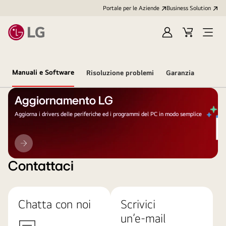
Portale per le Aziende
Business Solution
Accedi
Cart
Open
/
Menu
Registrati
Manuali e Software
Risoluzione problemi
Garanzia
Aggiornamento LG
Aggiorna i drivers delle periferiche ed i programmi del PC in modo semplice
Aggiornamento
LG
Contattaci
Chatta con noi
Scrivici
un’e-mail