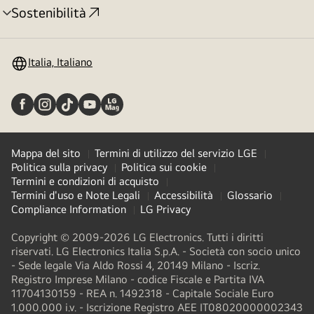
Sostenibilità
Attivazione
menu
Italia, Italiano
Mappa del sito
Termini di utilizzo del servizio LGE
Politica sulla privacy
Politica sui cookie
Termini e condizioni di acquisto
Termini d'uso e Note Legali
Accessibilità
Glossario
Compliance Information
LG Privacy
Copyright © 2009-2026 LG Electronics. Tutti i diritti
riservati. LG Electronics Italia S.p.A. - Società con socio unico
- Sede legale Via Aldo Rossi 4, 20149 Milano - Iscriz.
Registro Imprese Milano - codice Fiscale e Partita IVA
11704130159 - REA n. 1492318 - Capitale Sociale Euro
1.000.000 i.v. - Iscrizione Registro AEE IT08020000002343​